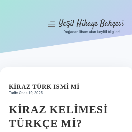
Yeşil Hikaye Bahçesi
menüyü
aç
Doğadan ilham alan keyifli bilgiler!
Anasayfa
Gizlilik Politikası
Yasal Uyarı
Hakkımızda
KIRAZ TÜRK ISMI MI
Tarih: Ocak 19, 2025
KIRAZ KELIMESI
TÜRKÇE MI?