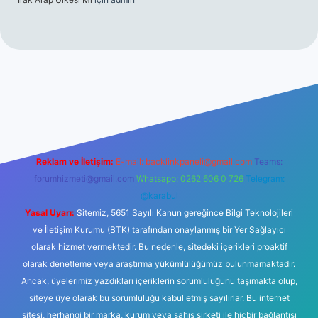
giriş
ilbet giriş
betexper
Reklam ve İletişim:
E-mail:
backlinkpaneli@gmail.com
Teams:
forumhizmeti@gmail.com
Whatsapp: 0262 606 0 726
Telegram:
@karabul
Yasal Uyarı:
Sitemiz, 5651 Sayılı Kanun gereğince Bilgi Teknolojileri
ve İletişim Kurumu (BTK) tarafından onaylanmış bir Yer Sağlayıcı
olarak hizmet vermektedir. Bu nedenle, sitedeki içerikleri proaktif
olarak denetleme veya araştırma yükümlülüğümüz bulunmamaktadır.
Ancak, üyelerimiz yazdıkları içeriklerin sorumluluğunu taşımakta olup,
siteye üye olarak bu sorumluluğu kabul etmiş sayılırlar. Bu internet
sitesi, herhangi bir marka, kurum veya şahıs şirketi ile hiçbir bağlantısı