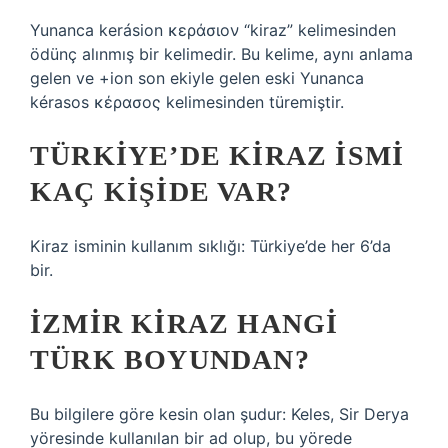
Yunanca kerásion κεράσιον “kiraz” kelimesinden
ödünç alınmış bir kelimedir. Bu kelime, aynı anlama
gelen ve +ion son ekiyle gelen eski Yunanca
kérasos κέρασος kelimesinden türemiştir.
TÜRKIYE’DE KIRAZ ISMI
KAÇ KIŞIDE VAR?
Kiraz isminin kullanım sıklığı: Türkiye’de her 6’da
bir.
İZMIR KIRAZ HANGI
TÜRK BOYUNDAN?
Bu bilgilere göre kesin olan şudur: Keles, Sir Derya
yöresinde kullanılan bir ad olup, bu yörede