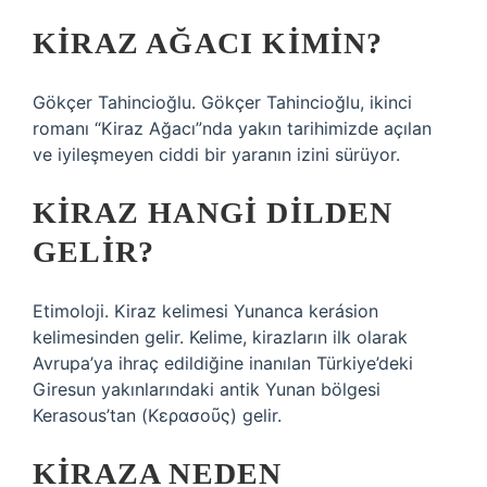
KIRAZ AĞACI KIMIN?
Gökçer Tahincioğlu. Gökçer Tahincioğlu, ikinci
romanı “Kiraz Ağacı”nda yakın tarihimizde açılan
ve iyileşmeyen ciddi bir yaranın izini sürüyor.
KIRAZ HANGI DILDEN
GELIR?
Etimoloji. Kiraz kelimesi Yunanca kerásion
kelimesinden gelir. Kelime, kirazların ilk olarak
Avrupa’ya ihraç edildiğine inanılan Türkiye’deki
Giresun yakınlarındaki antik Yunan bölgesi
Kerasous’tan (Κερασοῦς) gelir.
KIRAZA NEDEN