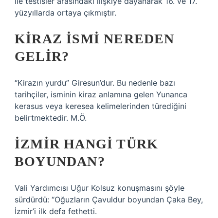
ile testisler arasındaki ilişkiye dayanarak 16. ve 17.
yüzyıllarda ortaya çıkmıştır.
KIRAZ ISMI NEREDEN
GELIR?
“Kirazın yurdu” Giresun’dur. Bu nedenle bazı
tarihçiler, isminin kiraz anlamına gelen Yunanca
kerasus veya keresea kelimelerinden türediğini
belirtmektedir. M.Ö.
İZMIR HANGI TÜRK
BOYUNDAN?
Vali Yardımcısı Uğur Kolsuz konuşmasını şöyle
sürdürdü: “Oğuzların Çavuldur boyundan Çaka Bey,
İzmir’i ilk defa fethetti.