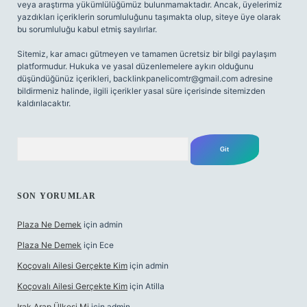
veya araştırma yükümlülüğümüz bulunmamaktadır. Ancak, üyelerimiz
yazdıkları içeriklerin sorumluluğunu taşımakta olup, siteye üye olarak
bu sorumluluğu kabul etmiş sayılırlar.
Sitemiz, kar amacı gütmeyen ve tamamen ücretsiz bir bilgi paylaşım
platformudur. Hukuka ve yasal düzenlemelere aykırı olduğunu
düşündüğünüz içerikleri,
backlinkpanelicomtr@gmail.com
adresine
bildirmeniz halinde, ilgili içerikler yasal süre içerisinde sitemizden
kaldırılacaktır.
Arama
SON YORUMLAR
Plaza Ne Demek
için
admin
Plaza Ne Demek
için
Ece
Koçovalı Ailesi Gerçekte Kim
için
admin
Koçovalı Ailesi Gerçekte Kim
için
Atilla
Irak Arap Ülkesi Mi
için
admin