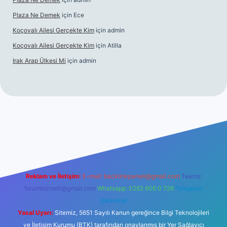
Plaza Ne Demek
için
Ece
Koçovalı Ailesi Gerçekte Kim
için
admin
Koçovalı Ailesi Gerçekte Kim
için
Atilla
Irak Arap Ülkesi Mi
için
admin
iş
ilbet giriş
betexper
Reklam ve İletişim:
E-mail:
backlinkpaneli@gmail.com
Teams:
forumhizmeti@gmail.com
Whatsapp: 0262 606 0 726
Telegram:
@karabul
Yasal Uyarı:
Sitemiz, 5651 Sayılı Kanun gereğince Bilgi Teknolojileri
ve İletişim Kurumu (BTK) tarafından onaylanmış bir Yer Sağlayıcı