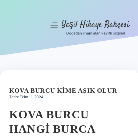
Yeşil Hikaye Bahçesi
menüyü
aç
Doğadan ilham alan keyifli bilgiler!
Anasayfa
Gizlilik Politikası
Yasal Uyarı
Hakkımızda
KOVA BURCU KIME AŞIK OLUR
Tarih: Ekim 11, 2024
KOVA BURCU
HANGI BURCA