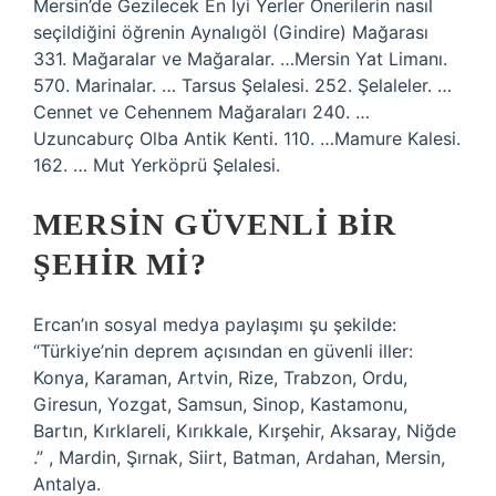
Mersin’de Gezilecek En İyi Yerler Önerilerin nasıl
seçildiğini öğrenin Aynalıgöl (Gindire) Mağarası
331. Mağaralar ve Mağaralar. …Mersin Yat Limanı.
570. Marinalar. … Tarsus Şelalesi. 252. Şelaleler. …
Cennet ve Cehennem Mağaraları 240. …
Uzuncaburç Olba Antik Kenti. 110. …Mamure Kalesi.
162. … Mut Yerköprü Şelalesi.
MERSIN GÜVENLI BIR
ŞEHIR MI?
Ercan’ın sosyal medya paylaşımı şu şekilde:
“Türkiye’nin deprem açısından en güvenli iller:
Konya, Karaman, Artvin, Rize, Trabzon, Ordu,
Giresun, Yozgat, Samsun, Sinop, Kastamonu,
Bartın, Kırklareli, Kırıkkale, Kırşehir, Aksaray, Niğde
.” , Mardin, Şırnak, Siirt, Batman, Ardahan, Mersin,
Antalya.