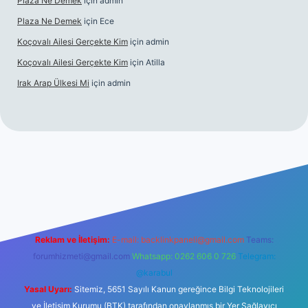
Plaza Ne Demek
için
admin
Plaza Ne Demek
için
Ece
Koçovalı Ailesi Gerçekte Kim
için
admin
Koçovalı Ailesi Gerçekte Kim
için
Atilla
Irak Arap Ülkesi Mi
için
admin
iriş
ilbet giriş
betexper
Reklam ve İletişim:
E-mail:
backlinkpaneli@gmail.com
Teams:
forumhizmeti@gmail.com
Whatsapp: 0262 606 0 726
Telegram:
@karabul
Yasal Uyarı:
Sitemiz, 5651 Sayılı Kanun gereğince Bilgi Teknolojileri
ve İletişim Kurumu (BTK) tarafından onaylanmış bir Yer Sağlayıcı