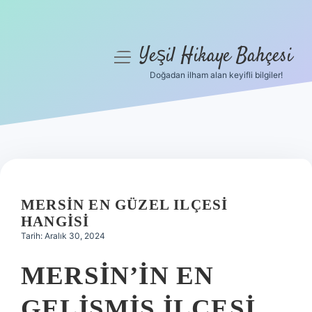
Yeşil Hikaye Bahçesi
menüyü
aç
Doğadan ilham alan keyifli bilgiler!
Anasayfa
Gizlilik Politikası
Yasal Uyarı
Hakkımızda
MERSIN EN GÜZEL ILÇESI
HANGISI
Tarih: Aralık 30, 2024
MERSIN’IN EN
GELIŞMIŞ ILÇESI