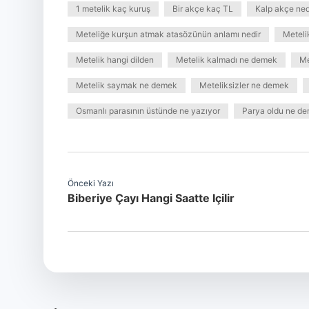
1 metelik kaç kuruş
Bir akçe kaç TL
Kalp akçe ned
Meteliğe kurşun atmak atasözünün anlamı nedir
Meteli
Metelik hangi dilden
Metelik kalmadı ne demek
Me
Metelik saymak ne demek
Meteliksizler ne demek
Osmanlı parasının üstünde ne yazıyor
Parya oldu ne d
Önceki Yazı
Biberiye Çayı Hangi Saatte Içilir