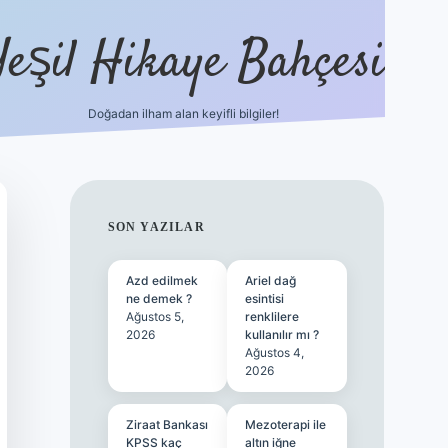
Yeşil Hikaye Bahçesi
Doğadan ilham alan keyifli bilgiler!
ilbet güncel giriş adresi
ilbet mobil g
SIDEBAR
SON YAZILAR
Azd edilmek
Ariel dağ
ne demek ?
esintisi
Ağustos 5,
renklilere
2026
kullanılır mı ?
Ağustos 4,
2026
Ziraat Bankası
Mezoterapi ile
KPSS kaç
altın iğne