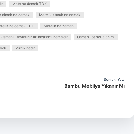
ir
Mete ne demek TDK
k almak ne demek
Metelik atmak ne demek
telik ne demek TDK
Metelik ne zaman
Osmanlı Devletinin ilk başkenti neresidir
Osmanlı parası altin mi
emek
Zırnık nedir
Sonraki Yazı
Bambu Mobilya Yıkanır Mı