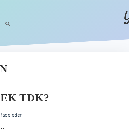
IN
EK TDK?
ifade eder.