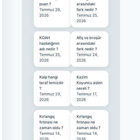
puan ?
arasındaki
Temmuz 29,
fark nedir ?
2026
Temmuz 25,
2026
KOAH
Afiş ve broşür
hastalığının
arasındaki
adı nedir ?
fark nedir ?
Temmuz 25,
Temmuz 24,
2026
2026
Kalp hangi
Kazim
taraf temizdir
Koyuncu aslen
?
nereli ?
Temmuz 23,
Temmuz 17,
2026
2026
Kırlangıç
Kırlangıç
fırtınası ne
fırtınası ne
zaman oldu ?
zaman oldu ?
Temmuz 14,
Temmuz 14,
2026
2026