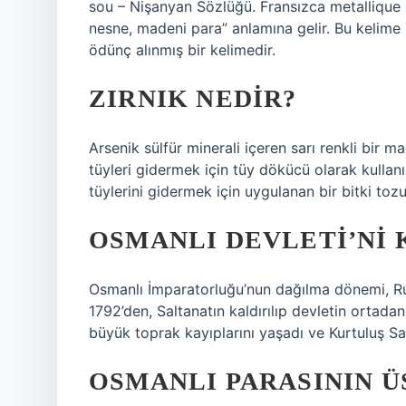
sou – Nişanyan Sözlüğü. Fransızca metallique 
nesne, madeni para” anlamına gelir. Bu kelim
ödünç alınmış bir kelimedir.
ZIRNIK NEDIR?
Arsenik sülfür minerali içeren sarı renkli bir ma
tüyleri gidermek için tüy dökücü olarak kullan
tüylerini gidermek için uygulanan bir bitki tozu
OSMANLI DEVLETI’NI 
Osmanlı İmparatorluğu’nun dağılma dönemi, Rus
1792’den, Saltanatın kaldırılıp devletin ortad
büyük toprak kayıplarını yaşadı ve Kurtuluş S
OSMANLI PARASININ Ü