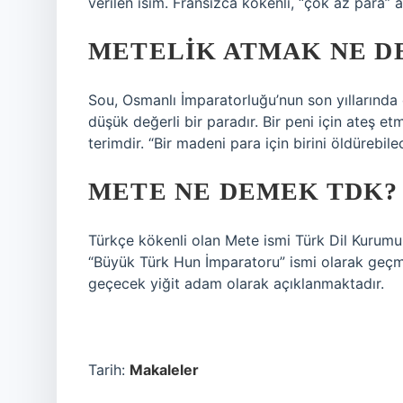
verilen isim. Fransızca kökenli, “çok az para” 
METELIK ATMAK NE D
Sou, Osmanlı İmparatorluğu’nun son yıllarında 
düşük değerli bir paradır. Bir peni için ateş e
terimdir. “Bir madeni para için birini öldürebil
METE NE DEMEK TDK?
Türkçe kökenli olan Mete ismi Türk Dil Kurumu
“Büyük Türk Hun İmparatoru” ismi olarak geçme
geçecek yiğit adam olarak açıklanmaktadır.
Tarih:
Makaleler