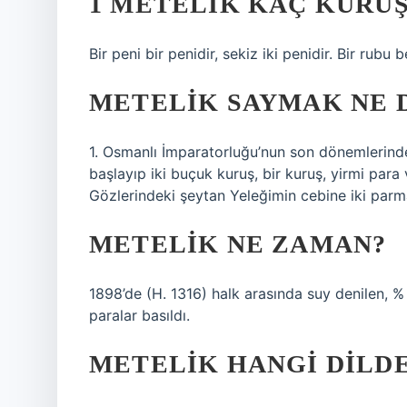
1 METELIK KAÇ KURUŞ
Bir peni bir penidir, sekiz iki penidir. Bir rubu 
METELIK SAYMAK NE 
1. Osmanlı İmparatorluğu’nun son dönemlerinde
başlayıp iki buçuk kuruş, bir kuruş, yirmi par
Gözlerindeki şeytan Yeleğimin cebine iki parma
METELIK NE ZAMAN?
1898’de (H. 1316) halk arasında suy denilen, %
paralar basıldı.
METELIK HANGI DILD