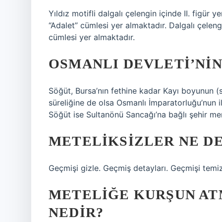
Yıldız motifli dalgalı çelengin içinde II. figü
“Adalet” cümlesi yer almaktadır. Dalgalı çelen
cümlesi yer almaktadır.
OSMANLI DEVLETI’NIN
Söğüt, Bursa’nın fethine kadar Kayı boyunun (sı
süreliğine de olsa Osmanlı İmparatorluğu’nun il
Söğüt ise Sultanönü Sancağı’na bağlı şehir me
METELIKSIZLER NE D
Geçmişi gizle. Geçmiş detayları. Geçmişi temi
METELIĞE KURŞUN AT
NEDIR?