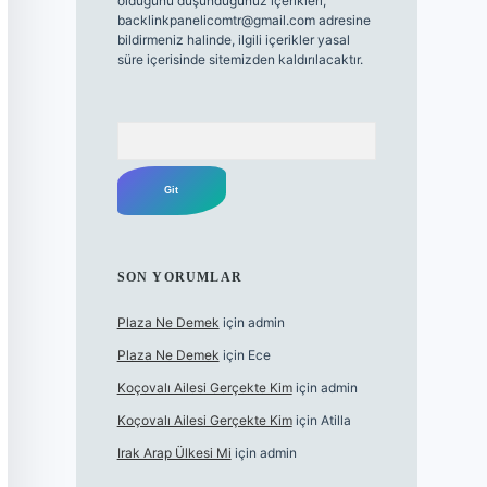
olduğunu düşündüğünüz içerikleri,
backlinkpanelicomtr@gmail.com
adresine
bildirmeniz halinde, ilgili içerikler yasal
süre içerisinde sitemizden kaldırılacaktır.
Arama
SON YORUMLAR
Plaza Ne Demek
için
admin
Plaza Ne Demek
için
Ece
Koçovalı Ailesi Gerçekte Kim
için
admin
Koçovalı Ailesi Gerçekte Kim
için
Atilla
Irak Arap Ülkesi Mi
için
admin