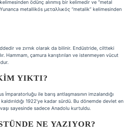
kelimesinden ödünç alınmış bir kelimedir ve “metal
e Yunanca metallikós μεταλλικός “metalik” kelimesinden
ddedir ve zırnık olarak da bilinir. Endüstride, ciltteki
ılır. Hammam, çamura karıştırılan ve istenmeyen vücut
dur.
KIM YIKTI?
 İmparatorluğu ile barış antlaşmasının imzalandığı
an kaldırıldığı 1922’ye kadar sürdü. Bu dönemde devlet en
avaşı sayesinde sadece Anadolu kurtuldu.
STÜNDE NE YAZIYOR?