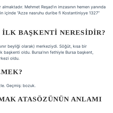
r yer almaktadır. Mehmet Reşad’ın imzasının hemen yanında
gin içinde “Azze nasruhu duribe fi Kostantiniyye 1327”
 ILK BAŞKENTI NERESIDIR?
nır beyliği olarak) merkeziydi. Söğüt, kısa bir
k başkenti oldu. Bursa’nın fethiyle Bursa başkent,
rkezi oldu.
EMEK?
zle. Geçmiş: bozuk.
MAK ATASÖZÜNÜN ANLAMI