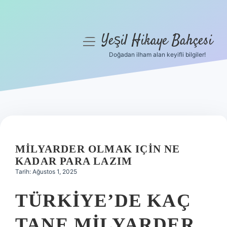
Yeşil Hikaye Bahçesi
menüyü
aç
Doğadan ilham alan keyifli bilgiler!
Anasayfa
Gizlilik Politikası
Yasal Uyarı
Hakkımızda
MILYARDER OLMAK IÇIN NE
KADAR PARA LAZIM
Tarih: Ağustos 1, 2025
TÜRKIYE’DE KAÇ
TANE MILYARDER