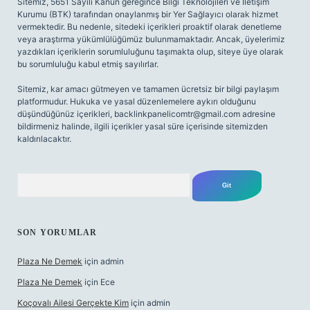
Sitemiz, 5651 Sayılı Kanun gereğince Bilgi Teknolojileri ve İletişim
Kurumu (BTK) tarafından onaylanmış bir Yer Sağlayıcı olarak hizmet
vermektedir. Bu nedenle, sitedeki içerikleri proaktif olarak denetleme
veya araştırma yükümlülüğümüz bulunmamaktadır. Ancak, üyelerimiz
yazdıkları içeriklerin sorumluluğunu taşımakta olup, siteye üye olarak
bu sorumluluğu kabul etmiş sayılırlar.
Sitemiz, kar amacı gütmeyen ve tamamen ücretsiz bir bilgi paylaşım
platformudur. Hukuka ve yasal düzenlemelere aykırı olduğunu
düşündüğünüz içerikleri,
backlinkpanelicomtr@gmail.com
adresine
bildirmeniz halinde, ilgili içerikler yasal süre içerisinde sitemizden
kaldırılacaktır.
Arama
SON YORUMLAR
Plaza Ne Demek
için
admin
Plaza Ne Demek
için
Ece
Koçovalı Ailesi Gerçekte Kim
için
admin