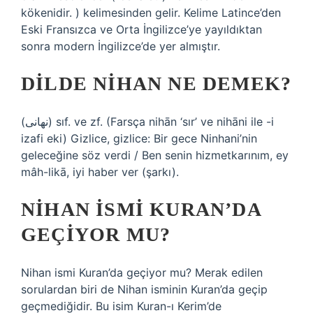
kökenidir. ) kelimesinden gelir. Kelime Latince’den
Eski Fransızca ve Orta İngilizce’ye yayıldıktan
sonra modern İngilizce’de yer almıştır.
DILDE NIHAN NE DEMEK?
(ﻧﻬﺎﻧﻰ) sıf. ve zf. (Farsça nihān ‘sır’ ve nihānі ile -і
izafi eki) Gizlice, gizlice: Bir gece Ninhani’nin
geleceğine söz verdi / Ben senin hizmetkarınım, ey
mâh-likā, iyi haber ver (şarkı).
NIHAN ISMI KURAN’DA
GEÇIYOR MU?
Nihan ismi Kuran’da geçiyor mu? Merak edilen
sorulardan biri de Nihan isminin Kuran’da geçip
geçmediğidir. Bu isim Kuran-ı Kerim’de