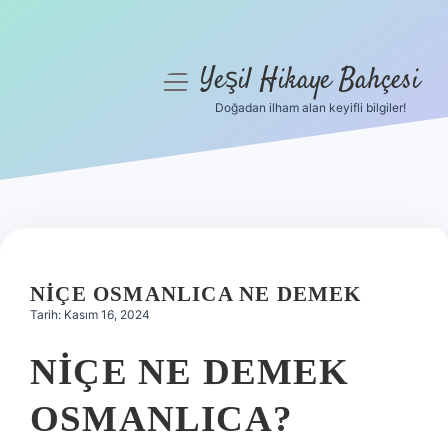
Yeşil Hikaye Bahçesi
menüyü
aç
Doğadan ilham alan keyifli bilgiler!
Anasayfa
Gizlilik Politikası
Yasal Uyarı
Hakkımızda
NIÇE OSMANLICA NE DEMEK
Tarih: Kasım 16, 2024
NIÇE NE DEMEK
OSMANLICA?