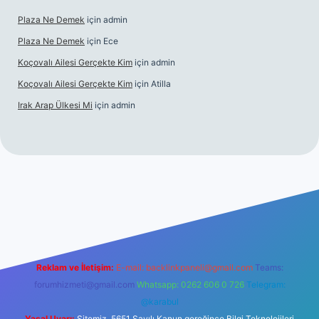
Plaza Ne Demek
için
admin
Plaza Ne Demek
için
Ece
Koçovalı Ailesi Gerçekte Kim
için
admin
Koçovalı Ailesi Gerçekte Kim
için
Atilla
Irak Arap Ülkesi Mi
için
admin
giriş
ilbet giriş
betexper
Reklam ve İletişim:
E-mail:
backlinkpaneli@gmail.com
Teams:
forumhizmeti@gmail.com
Whatsapp: 0262 606 0 726
Telegram:
@karabul
Yasal Uyarı:
Sitemiz, 5651 Sayılı Kanun gereğince Bilgi Teknolojileri