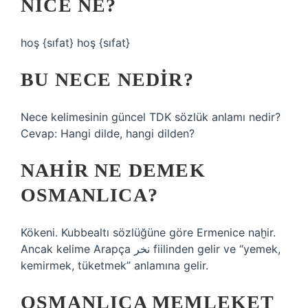
NICE NE?
hoş {sıfat} hoş {sıfat}
BU NECE NEDIR?
Nece kelimesinin güncel TDK sözlük anlamı nedir?
Cevap: Hangi dilde, hangi dilden?
NAHIR NE DEMEK
OSMANLICA?
Kökeni. Kubbealtı sözlüğüne göre Ermenice naḫir.
Ancak kelime Arapça نخر fiilinden gelir ve “yemek,
kemirmek, tüketmek” anlamına gelir.
OSMANLICA MEMLEKET