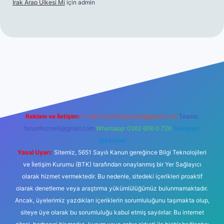
Irak Arap Ülkesi Mi
için
admin
il giriş
ilbet giriş
betexper
Reklam ve İletişim:
E-mail:
backlinkpaneli@gmail.com
Teams:
forumhizmeti@gmail.com
Whatsapp: 0262 606 0 726
Telegram:
@karabul
Yasal Uyarı:
Sitemiz, 5651 Sayılı Kanun gereğince Bilgi Teknolojileri
ve İletişim Kurumu (BTK) tarafından onaylanmış bir Yer Sağlayıcı
olarak hizmet vermektedir. Bu nedenle, sitedeki içerikleri proaktif
olarak denetleme veya araştırma yükümlülüğümüz bulunmamaktadır.
Ancak, üyelerimiz yazdıkları içeriklerin sorumluluğunu taşımakta olup,
siteye üye olarak bu sorumluluğu kabul etmiş sayılırlar. Bu internet