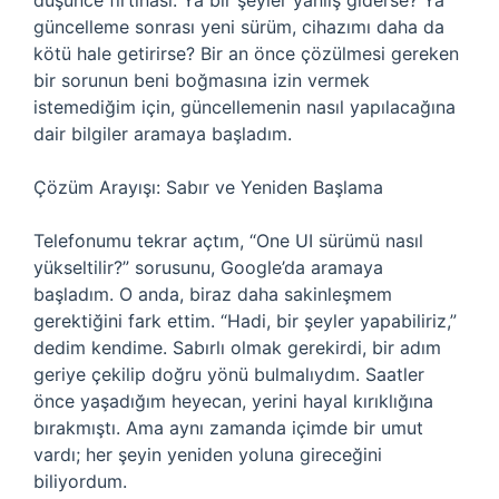
düşünce fırtınası. Ya bir şeyler yanlış giderse? Ya
güncelleme sonrası yeni sürüm, cihazımı daha da
kötü hale getirirse? Bir an önce çözülmesi gereken
bir sorunun beni boğmasına izin vermek
istemediğim için, güncellemenin nasıl yapılacağına
dair bilgiler aramaya başladım.
Çözüm Arayışı: Sabır ve Yeniden Başlama
Telefonumu tekrar açtım, “One UI sürümü nasıl
yükseltilir?” sorusunu, Google’da aramaya
başladım. O anda, biraz daha sakinleşmem
gerektiğini fark ettim. “Hadi, bir şeyler yapabiliriz,”
dedim kendime. Sabırlı olmak gerekirdi, bir adım
geriye çekilip doğru yönü bulmalıydım. Saatler
önce yaşadığım heyecan, yerini hayal kırıklığına
bırakmıştı. Ama aynı zamanda içimde bir umut
vardı; her şeyin yeniden yoluna gireceğini
biliyordum.