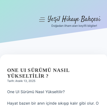
Yeşil Hikaye Bahçesi
menüyü
aç
Doğadan ilham alan keyifli bilgiler!
Anasayfa
Gizlilik Politikası
Yasal Uyarı
Hakkımızda
ONE UI SÜRÜMÜ NASIL
YÜKSELTILIR ?
Tarih: Aralık 13, 2025
One UI Sürümü Nasıl Yükseltilir?
Hayat bazen bir anın içinde sıkışıp kalır gibi olur. O