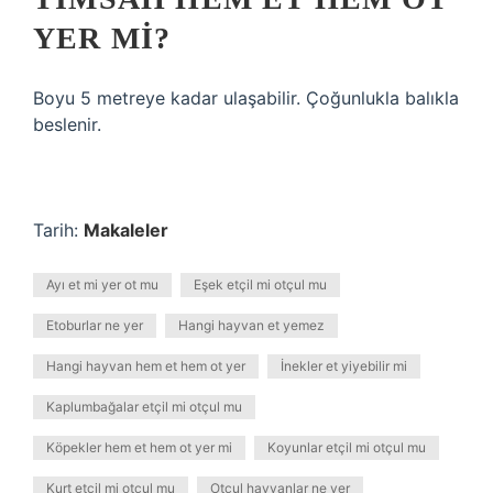
YER MI?
Boyu 5 metreye kadar ulaşabilir. Çoğunlukla balıkla
beslenir.
Tarih:
Makaleler
Ayı et mi yer ot mu
Eşek etçil mi otçul mu
Etoburlar ne yer
Hangi hayvan et yemez
Hangi hayvan hem et hem ot yer
İnekler et yiyebilir mi
Kaplumbağalar etçil mi otçul mu
Köpekler hem et hem ot yer mi
Koyunlar etçil mi otçul mu
Kurt etçil mi otçul mu
Otçul hayvanlar ne yer