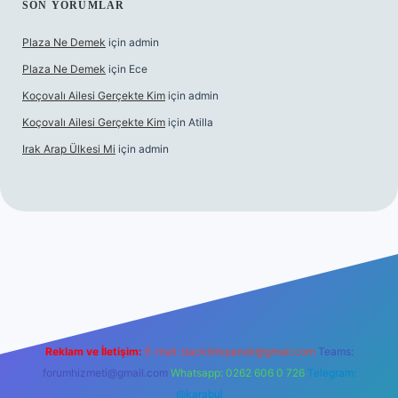
SON YORUMLAR
Plaza Ne Demek
için
admin
Plaza Ne Demek
için
Ece
Koçovalı Ailesi Gerçekte Kim
için
admin
Koçovalı Ailesi Gerçekte Kim
için
Atilla
Irak Arap Ülkesi Mi
için
admin
giriş
ilbet giriş
betexper
Reklam ve İletişim:
E-mail:
backlinkpaneli@gmail.com
Teams:
forumhizmeti@gmail.com
Whatsapp: 0262 606 0 726
Telegram:
@karabul