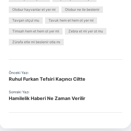
Otobur hayvanlar et yer mi
Otobur ne ile beslenir
Tavşan otçul mu
Tavuk hem et hem ot yer mi
Timsah hem et hem ot yer mi
Zebra et mi yer ot mu
Zürafa etle mi beslenir otla mı
Önceki Yazı
Ruhul Furkan Tefsiri Kaçıncı Ciltte
Sonraki Yazı
Hamilelik Haberi Ne Zaman Verilir