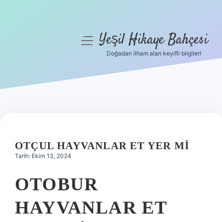
Yeşil Hikaye Bahçesi
menüyü
aç
Doğadan ilham alan keyifli bilgiler!
Anasayfa
Gizlilik Politikası
Yasal Uyarı
Hakkımızda
OTÇUL HAYVANLAR ET YER MI
Tarih: Ekim 13, 2024
OTOBUR
HAYVANLAR ET