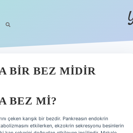
 BIR BEZ MIDIR
 BEZ MI?
nı çeken karışık bir bezdir. Pankreasın endokrin
tabolizmasını etkilerken, ekzokrin sekresyonu besinlerin
ki kan şekerini doğrudan etkileyen insülindir. Makale