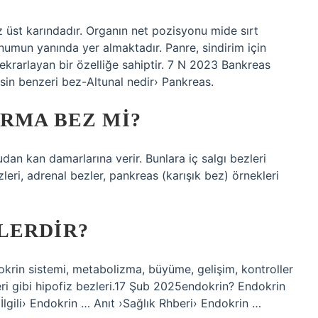
 üst karındadır. Organın net pozisyonu mide sırt
numun yanında yer almaktadır. Panre, sindirim için
ekrarlayan bir özelliğe sahiptir. 7 N 2023 Bankreas
esin benzeri bez-Altunal nedir› Pankreas.
RMA BEZ MI?
udan kan damarlarına verir. Bunlara iç salgı bezleri
ezleri, adrenal bezler, pankreas (karışık bez) örnekleri
LERDIR?
dokrin sistemi, metabolizma, büyüme, gelişim, kontroller
ri gibi hipofiz bezleri.17 Şub 2025endokrin? Endokrin
lgili› Endokrin … Anıt ›Sağlık Rhberi› Endokrin …