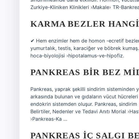
Zurkiye-Kliniken Klinikleri ›Makale› TR-Bankr
KARMA BEZLER HANGI
✔ Hem enzimler hem de homon -ecretif bezlere 
yumurtalık, testis, karaciğer ve böbrek kumaş.
hoca-biyolojisi ›hipotalamus-ve-hipofiz.
PANKREAS BIR BEZ MI
Pankreas, yaprak şekilli sindirim sisteminden
arkasında bulunan ve gıdaların vücut hücreleri 
endokrin sistemden oluşur. Pankreas, sindirim s
Belirtiler, Nedenler ve Tedavi Anıtı Morial ›Has
›Pankreas-Ka …
PANKREAS IÇ SALGI BE