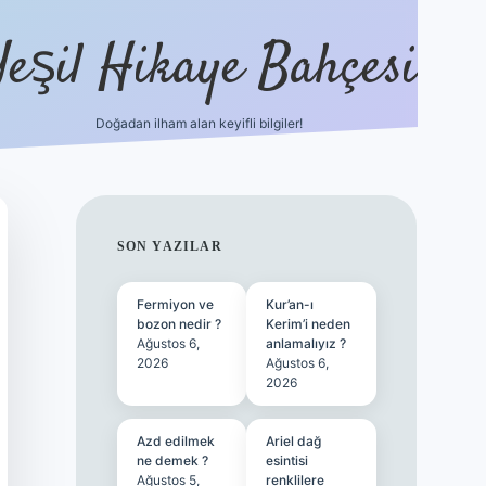
Yeşil Hikaye Bahçesi
Doğadan ilham alan keyifli bilgiler!
ilbet güncel giriş adresi
ilbet mobi
SIDEBAR
SON YAZILAR
Fermiyon ve
Kur’an-ı
bozon nedir ?
Kerim’i neden
Ağustos 6,
anlamalıyız ?
2026
Ağustos 6,
2026
Azd edilmek
Ariel dağ
ne demek ?
esintisi
Ağustos 5,
renklilere