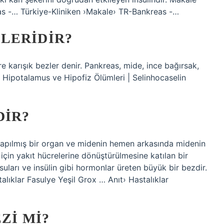
eas -… Türkiye-Kliniken ›Makale› TR-Bankreas -…
LERIDIR?
karışık bezler denir. Pankreas, mide, ince bağırsak,
 Hipotalamus ve Hipofiz Ölümleri | Selinhocaselin
DIR?
 yapılmış bir organ ve midenin hemen arkasında midenin
için yakıt hücrelerine dönüştürülmesine katılan bir
uları ve insülin gibi hormonlar üreten büyük bir bezdir.
talıklar Fasulye Yeşil Grox … Anıt› Hastalıklar
ZI MI?