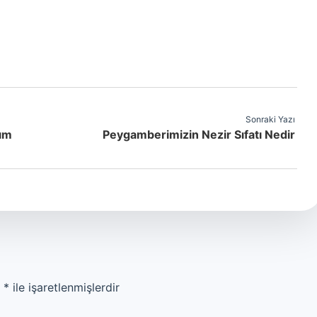
Sonraki Yazı
zım
Peygamberimizin Nezir Sıfatı Nedir
r
*
ile işaretlenmişlerdir