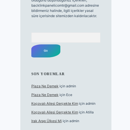
olduğunu düşündüğünüz içerikleri,
backlinkpanelicomtr@gmail.com
adresine
bildirmeniz halinde, ilgili içerikler yasal
süre içerisinde sitemizden kaldırılacaktır.
Arama
SON YORUMLAR
Plaza Ne Demek
için
admin
Plaza Ne Demek
için
Ece
Koçovalı Ailesi Gerçekte Kim
için
admin
Koçovalı Ailesi Gerçekte Kim
için
Atilla
Irak Arap Ülkesi Mi
için
admin