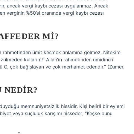
nır, ancak vergi kaybı cezası uygulanmaz. Ancak
len verginin %50’si oranında vergi kaybı cezası
AFFEDER MI?
un rahmetinden ümit kesmek anlamına gelmez. Nitekim
 zulmeden kullarım!” Allah’ın rahmetinden ümidinizi
kü O, çok bağışlayan ve çok merhamet edendir.” (Zümer,
 NEDIR?
duyduğu memnuniyetsizlik hissidir. Kişi belirli bir eylemi
biyet veya suçluluk karışımı hisseder; “Keşke bunu