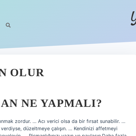
N OLUR
SAN NE YAPMALI?
ınmak zordur. … Acı verici olsa da bir fırsat sunabilir. …
verdiyse, düzeltmeye çalışın. … Kendinizi affetmeyi
eveleyin. … Pişmanlığınızı yazın ve paylaşın.Daha fazla