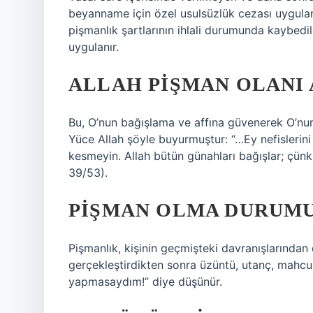
beyanname için özel usulsüzlük cezası uygula
pişmanlık şartlarının ihlali durumunda kaybedi
uygulanır.
ALLAH PIŞMAN OLANI 
Bu, O’nun bağışlama ve affına güvenerek O’n
Yüce Allah şöyle buyurmuştur: “…Ey nefislerini
kesmeyin. Allah bütün günahları bağışlar; çün
39/53).
PIŞMAN OLMA DURUMU
Pişmanlık, kişinin geçmişteki davranışlarından 
gerçekleştirdikten sonra üzüntü, utanç, mahcu
yapmasaydım!” diye düşünür.