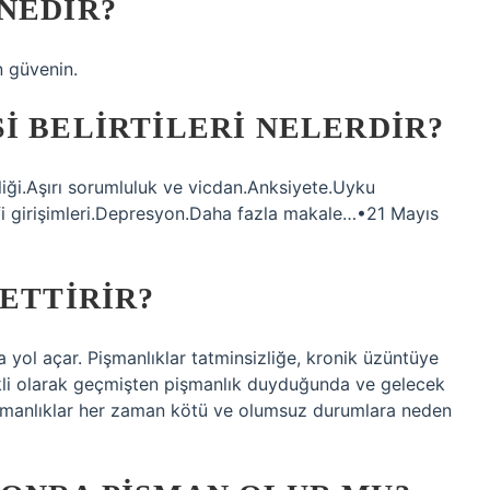
NEDIR?
n güvenin.
I BELIRTILERI NELERDIR?
kliği.Aşırı sorumluluk ve vicdan.Anksiyete.Uyku
afi girişimleri.Depresyon.Daha fazla makale…•21 Mayıs
SETTIRIR?
yol açar. Pişmanlıklar tatminsizliğe, kronik üzüntüye
rekli olarak geçmişten pişmanlık duyduğunda ve gelecek
Pişmanlıklar her zaman kötü ve olumsuz durumlara neden