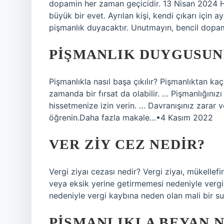
dopamin her zaman geçicidir. 13 Nisan 2024 Hiç
büyük bir evet. Ayrılan kişi, kendi çıkarı için 
pişmanlık duyacaktır. Unutmayın, bencil dopam
PIŞMANLIK DUYGUSUN
Pişmanlıkla nasıl başa çıkılır? Pişmanlıktan kaç
zamanda bir fırsat da olabilir. … Pişmanlığı
hissetmenize izin verin. … Davranışınız zarar 
öğrenin.Daha fazla makale…•4 Kasım 2022
VER ZIY CEZ NEDIR?
Vergi ziyaı cezası nedir? Vergi ziyaı, mükelle
veya eksik yerine getirmemesi nedeniyle verg
nedeniyle vergi kaybına neden olan mali bir s
PIŞMANLIKLA BEYAN N