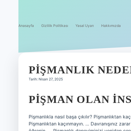
Anasayfa
Gizlilik Politikası
Yasal Uyarı
Hakkımızda
PIŞMANLIK NEDE
Tarih: Nisan 27, 2025
PIŞMAN OLAN IN
Pişmanlıkla nasıl başa çıkılır? Pişmanlıktan kaç
Pişmanlıktan kaçınmayın. … Davranışınız zarar 
öğrenin. … Pişmanlık deneyiminizi yeniden çerç