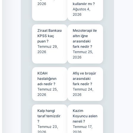
2026
kullanılır mı ?
Ağustos 4,
2026
Ziraat Bankası
Mezoterapi ile
KPSS kaç
altın iğne
puan ?
arasındaki
Temmuz 29,
fark nedir ?
2026
Temmuz 25,
2026
KOAH
Afiş ve broşür
hastalığının
arasındaki
adı nedir ?
fark nedir ?
Temmuz 25,
Temmuz 24,
2026
2026
Kalp hangi
Kazim
taraf temizdir
Koyuncu aslen
?
nereli ?
Temmuz 23,
Temmuz 17,
2026
2026