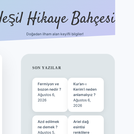
Yeşil Hikaye Bahçesi
Doğadan ilham alan keyifli bilgiler!
ilbet güncel giriş adresi
ilbet mobil giri
SIDEBAR
SON YAZILAR
Fermiyon ve
Kur’an-ı
bozon nedir ?
Kerim’i neden
Ağustos 6,
anlamalıyız ?
2026
Ağustos 6,
2026
Azd edilmek
Ariel dağ
ne demek ?
esintisi
Ağustos 5,
renklilere