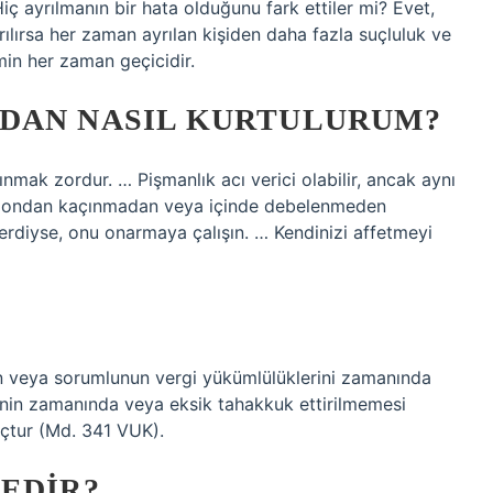
 ayrılmanın bir hata olduğunu fark ettiler mi? Evet,
ayrılırsa her zaman ayrılan kişiden daha fazla suçluluk ve
in her zaman geçicidir.
DAN NASIL KURTULURUM?
ınmak zordur. … Pişmanlık acı verici olabilir, ancak aynı
nızı ondan kaçınmadan veya içinde debelenmeden
verdiyse, onu onarmaya çalışın. … Kendinizi affetmeyi
fin veya sorumlunun vergi yükümlülüklerini zamanında
inin zamanında veya eksik tahakkuk ettirilmemesi
uçtur (Md. 341 VUK).
EDIR?