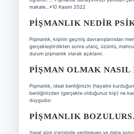
makale…•10 Kasım 2022
PIŞMANLIK NEDIR PSI
Pişmanlık, kişinin geçmiş davranışlarından memn
gerçekleştirdikten sonra utanç, üzüntü, mahcub
durum pişmanlık olarak açıklanır.
PIŞMAN OLMAK NASIL
Pişmanlık, ideal benliğinizin (hayalini kurduğ
benliğinizden (gerçekte olduğunuz kişi) ne kad
duygudur.
PIŞMANLIK BOZULURS
Yasal süre içerisinde verilmeyen ve daha sonr