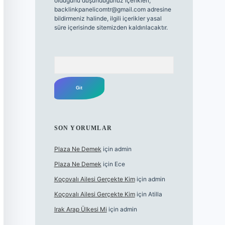
olduğunu düşündüğünüz içerikleri,
backlinkpanelicomtr@gmail.com
adresine
bildirmeniz halinde, ilgili içerikler yasal
süre içerisinde sitemizden kaldırılacaktır.
Arama
SON YORUMLAR
Plaza Ne Demek
için
admin
Plaza Ne Demek
için
Ece
Koçovalı Ailesi Gerçekte Kim
için
admin
Koçovalı Ailesi Gerçekte Kim
için
Atilla
Irak Arap Ülkesi Mi
için
admin