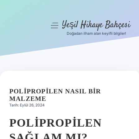
Yeşil Hikaye Bahçesi
menüyü
aç
Doğadan ilham alan keyifli bilgiler!
Anasayfa
Gizlilik Politikası
Yasal Uyarı
Hakkımızda
POLIPROPILEN NASIL BIR
MALZEME
Tarih: Eylül 26, 2024
POLIPROPILEN
SAĞLAM MI?