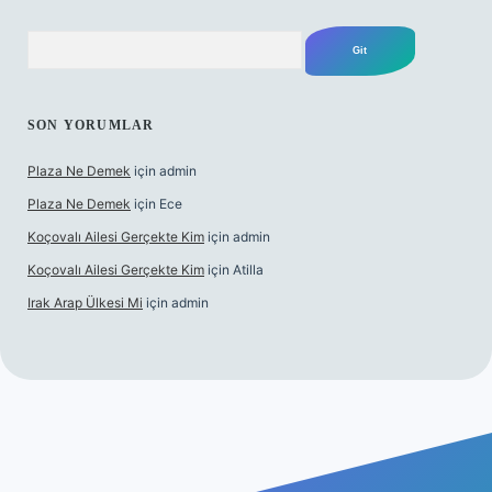
Arama
SON YORUMLAR
Plaza Ne Demek
için
admin
Plaza Ne Demek
için
Ece
Koçovalı Ailesi Gerçekte Kim
için
admin
Koçovalı Ailesi Gerçekte Kim
için
Atilla
Irak Arap Ülkesi Mi
için
admin
 giriş
ilbet giriş
betexper