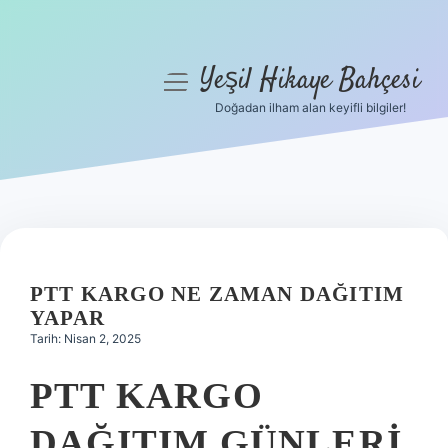
Yeşil Hikaye Bahçesi
menüyü
aç
Doğadan ilham alan keyifli bilgiler!
Anasayfa
Gizlilik Politikası
Yasal Uyarı
Hakkımızda
PTT KARGO NE ZAMAN DAĞITIM
YAPAR
Tarih: Nisan 2, 2025
PTT KARGO
DAĞITIM GÜNLERI