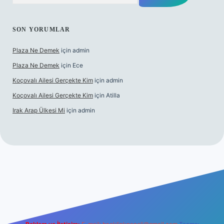
SON YORUMLAR
Plaza Ne Demek
için
admin
Plaza Ne Demek
için
Ece
Koçovalı Ailesi Gerçekte Kim
için
admin
Koçovalı Ailesi Gerçekte Kim
için
Atilla
Irak Arap Ülkesi Mi
için
admin
il giriş
ilbet giriş
betexper