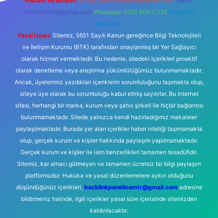
Reklam ve İletişim:
E-mail:
backlinkpaneli@gmail.com
Teams:
forumhizmeti@gmail.com
Whatsapp: 0262 606 0 726
Telegram:
@karabul
Yasal Uyarı:
Sitemiz, 5651 Sayılı Kanun gereğince Bilgi Teknolojileri
ve İletişim Kurumu (BTK) tarafından onaylanmış bir Yer Sağlayıcı
olarak hizmet vermektedir. Bu nedenle, sitedeki içerikleri proaktif
olarak denetleme veya araştırma yükümlülüğümüz bulunmamaktadır.
Ancak, üyelerimiz yazdıkları içeriklerin sorumluluğunu taşımakta olup,
siteye üye olarak bu sorumluluğu kabul etmiş sayılırlar. Bu internet
sitesi, herhangi bir marka, kurum veya şahıs şirketi ile hiçbir bağlantısı
bulunmamaktadır. Sitede yalnızca kendi hazırladığımız makaleler
paylaşılmaktadır. Burada yer alan içerikler haber niteliği taşımamakta
olup, gerçek kurum ve kişiler hakkında paylaşım yapılmamaktadır.
Gerçek kurum ve kişiler ile isim benzerlikleri tamamen tesadüfidir.
Sitemiz, kar amacı gütmeyen ve tamamen ücretsiz bir bilgi paylaşım
platformudur. Hukuka ve yasal düzenlemelere aykırı olduğunu
düşündüğünüz içerikleri,
backlinkpanelicomtr@gmail.com
adresine
bildirmeniz halinde, ilgili içerikler yasal süre içerisinde sitemizden
kaldırılacaktır.