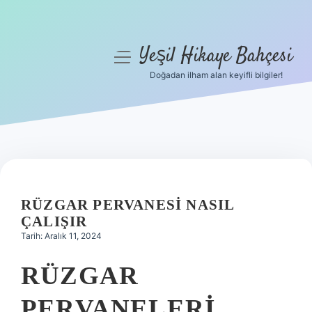
Yeşil Hikaye Bahçesi
menüyü
aç
Doğadan ilham alan keyifli bilgiler!
Anasayfa
Gizlilik Politikası
Yasal Uyarı
Hakkımızda
RÜZGAR PERVANESI NASIL
ÇALIŞIR
Tarih: Aralık 11, 2024
RÜZGAR
PERVANELERI