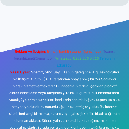
riş
ilbet giriş
betexper
Reklam ve İletişim:
E-mail:
backlinkpaneli@gmail.com
Teams:
forumhizmeti@gmail.com
Whatsapp: 0262 606 0 726
Telegram:
@karabul
Yasal Uyarı:
Sitemiz, 5651 Sayılı Kanun gereğince Bilgi Teknolojileri
ve İletişim Kurumu (BTK) tarafından onaylanmış bir Yer Sağlayıcı
olarak hizmet vermektedir. Bu nedenle, sitedeki içerikleri proaktif
olarak denetleme veya araştırma yükümlülüğümüz bulunmamaktadır.
Ancak, üyelerimiz yazdıkları içeriklerin sorumluluğunu taşımakta olup,
siteye üye olarak bu sorumluluğu kabul etmiş sayılırlar. Bu internet
sitesi, herhangi bir marka, kurum veya şahıs şirketi ile hiçbir bağlantısı
bulunmamaktadır. Sitede yalnızca kendi hazırladığımız makaleler
paylaşılmaktadır. Burada yer alan içerikler haber niteliği taşımamakta