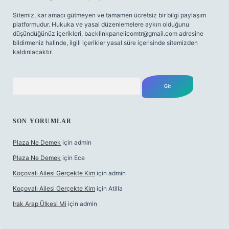
Sitemiz, kar amacı gütmeyen ve tamamen ücretsiz bir bilgi paylaşım
platformudur. Hukuka ve yasal düzenlemelere aykırı olduğunu
düşündüğünüz içerikleri,
backlinkpanelicomtr@gmail.com
adresine
bildirmeniz halinde, ilgili içerikler yasal süre içerisinde sitemizden
kaldırılacaktır.
Arama
SON YORUMLAR
Plaza Ne Demek
için
admin
Plaza Ne Demek
için
Ece
Koçovalı Ailesi Gerçekte Kim
için
admin
Koçovalı Ailesi Gerçekte Kim
için
Atilla
Irak Arap Ülkesi Mi
için
admin