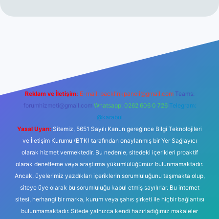
riş
ilbet giriş
betexper
Reklam ve İletişim:
E-mail:
backlinkpaneli@gmail.com
Teams:
forumhizmeti@gmail.com
Whatsapp: 0262 606 0 726
Telegram:
@karabul
Yasal Uyarı:
Sitemiz, 5651 Sayılı Kanun gereğince Bilgi Teknolojileri
ve İletişim Kurumu (BTK) tarafından onaylanmış bir Yer Sağlayıcı
olarak hizmet vermektedir. Bu nedenle, sitedeki içerikleri proaktif
olarak denetleme veya araştırma yükümlülüğümüz bulunmamaktadır.
Ancak, üyelerimiz yazdıkları içeriklerin sorumluluğunu taşımakta olup,
siteye üye olarak bu sorumluluğu kabul etmiş sayılırlar. Bu internet
sitesi, herhangi bir marka, kurum veya şahıs şirketi ile hiçbir bağlantısı
bulunmamaktadır. Sitede yalnızca kendi hazırladığımız makaleler