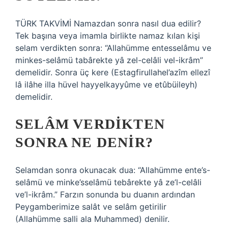
TÜRK TAKVİMİ Namazdan sonra nasıl dua edilir?
Tek başına veya imamla birlikte namaz kılan kişi
selam verdikten sonra: “Allahümme entesselâmu ve
minkes-selâmü tabârekte yâ zel-celâli vel-ikrâm”
demelidir. Sonra üç kere (Estagfirullahel’azîm ellezî
lâ ilâhe illa hüvel hayyelkayyûme ve etûbüileyh)
demelidir.
SELÂM VERDIKTEN
SONRA NE DENIR?
Selamdan sonra okunacak dua: “Allahümme ente’s-
selâmü ve minke’sselâmü tebârekte yâ ze’l-celâli
ve’l-ikrâm.” Farzın sonunda bu duanın ardından
Peygamberimize salât ve selâm getirilir
(Allahümme salli ala Muhammed) denilir.