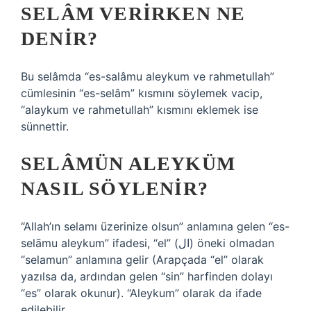
SELÂM VERIRKEN NE
DENIR?
Bu selâmda “es-salâmu aleykum ve rahmetullah”
cümlesinin “es-selâm” kısmını söylemek vacip,
“alaykum ve rahmetullah” kısmını eklemek ise
sünnettir.
SELÂMÜN ALEYKÜM
NASIL SÖYLENIR?
“Allah’ın selamı üzerinize olsun” anlamına gelen “es-
selāmu aleykum” ifadesi, “el” (ال) öneki olmadan
“selamun” anlamına gelir (Arapçada “el” olarak
yazılsa da, ardından gelen “sin” harfinden dolayı
“es” olarak okunur). “Aleykum” olarak da ifade
edilebilir.