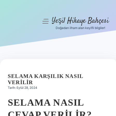
Yeşil Hikaye Bahçesi
menüyü
aç
Doğadan ilham alan keyifli bilgiler!
Anasayfa
Gizlilik Politikası
Yasal Uyarı
Hakkımızda
SELAMA KARŞILIK NASIL
VERILIR
Tarih: Eylül 28, 2024
SELAMA NASIL
CEVAP VERILIR?