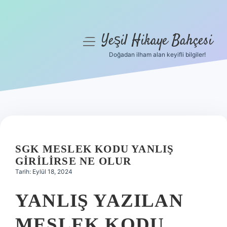
Yeşil Hikaye Bahçesi
menüyü
aç
Doğadan ilham alan keyifli bilgiler!
Anasayfa
Gizlilik Politikası
Yasal Uyarı
Hakkımızda
SGK MESLEK KODU YANLIŞ
GIRILIRSE NE OLUR
Tarih: Eylül 18, 2024
YANLIŞ YAZILAN
MESLEK KODU