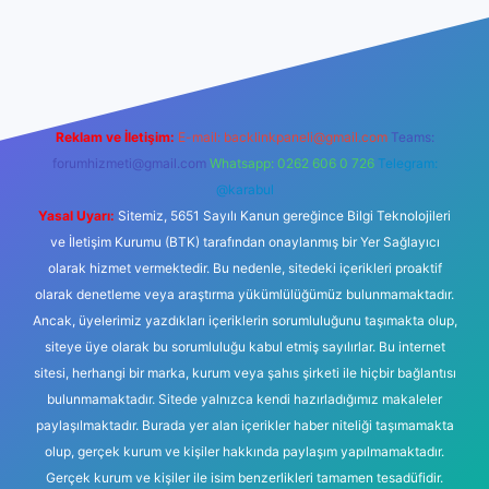
ş
ilbet giriş
betexper
Reklam ve İletişim:
E-mail:
backlinkpaneli@gmail.com
Teams:
forumhizmeti@gmail.com
Whatsapp: 0262 606 0 726
Telegram:
@karabul
Yasal Uyarı:
Sitemiz, 5651 Sayılı Kanun gereğince Bilgi Teknolojileri
ve İletişim Kurumu (BTK) tarafından onaylanmış bir Yer Sağlayıcı
olarak hizmet vermektedir. Bu nedenle, sitedeki içerikleri proaktif
olarak denetleme veya araştırma yükümlülüğümüz bulunmamaktadır.
Ancak, üyelerimiz yazdıkları içeriklerin sorumluluğunu taşımakta olup,
siteye üye olarak bu sorumluluğu kabul etmiş sayılırlar. Bu internet
sitesi, herhangi bir marka, kurum veya şahıs şirketi ile hiçbir bağlantısı
bulunmamaktadır. Sitede yalnızca kendi hazırladığımız makaleler
paylaşılmaktadır. Burada yer alan içerikler haber niteliği taşımamakta
olup, gerçek kurum ve kişiler hakkında paylaşım yapılmamaktadır.
Gerçek kurum ve kişiler ile isim benzerlikleri tamamen tesadüfidir.