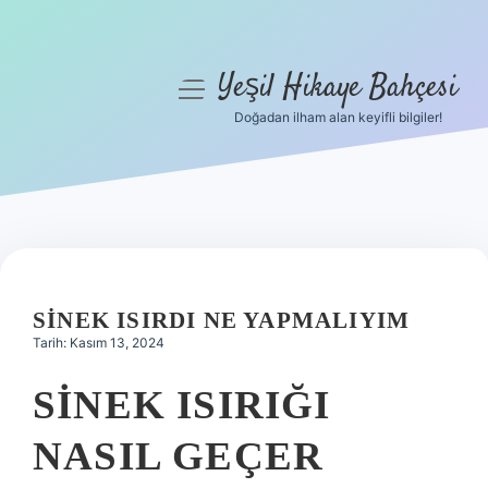
Yeşil Hikaye Bahçesi
menüyü
aç
Doğadan ilham alan keyifli bilgiler!
Anasayfa
Gizlilik Politikası
Yasal Uyarı
Hakkımızda
SINEK ISIRDI NE YAPMALIYIM
Tarih: Kasım 13, 2024
SINEK ISIRIĞI
NASIL GEÇER