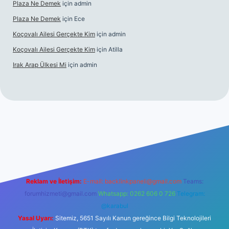
Plaza Ne Demek
için
admin
Plaza Ne Demek
için
Ece
Koçovalı Ailesi Gerçekte Kim
için
admin
Koçovalı Ailesi Gerçekte Kim
için
Atilla
Irak Arap Ülkesi Mi
için
admin
riş
ilbet giriş
betexper
Reklam ve İletişim:
E-mail:
backlinkpaneli@gmail.com
Teams:
forumhizmeti@gmail.com
Whatsapp: 0262 606 0 726
Telegram:
@karabul
Yasal Uyarı:
Sitemiz, 5651 Sayılı Kanun gereğince Bilgi Teknolojileri