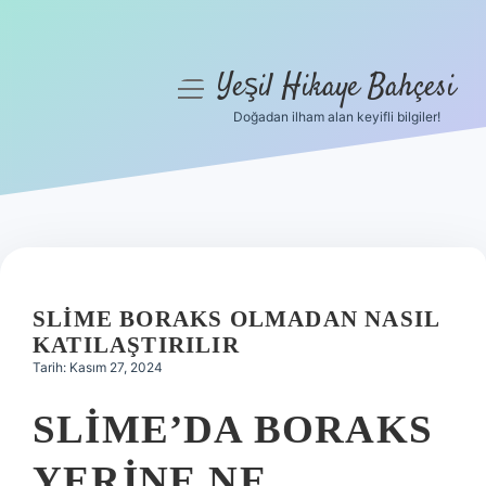
Yeşil Hikaye Bahçesi
menüyü
aç
Doğadan ilham alan keyifli bilgiler!
Anasayfa
Gizlilik Politikası
Yasal Uyarı
Hakkımızda
SLIME BORAKS OLMADAN NASIL
KATILAŞTIRILIR
Tarih: Kasım 27, 2024
SLIME’DA BORAKS
YERINE NE