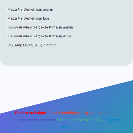
Plaza Ne Demek
için
admin
Plaza Ne Demek
için
Ece
Koçovalı Ailesi Gerçekte Kim
için
admin
Koçovalı Ailesi Gerçekte Kim
için
Atilla
Irak Arap Ülkesi Mi
için
admin
riş
ilbet giriş
betexper
Reklam ve İletişim:
E-mail:
backlinkpaneli@gmail.com
Teams:
forumhizmeti@gmail.com
Whatsapp: 0262 606 0 726
Telegram:
@karabul