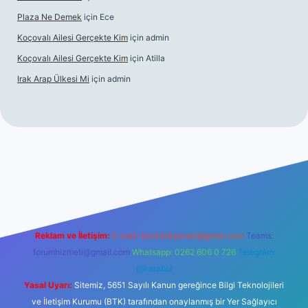
Plaza Ne Demek
için
Ece
Koçovalı Ailesi Gerçekte Kim
için
admin
Koçovalı Ailesi Gerçekte Kim
için
Atilla
Irak Arap Ülkesi Mi
için
admin
riş
ilbet giriş
betexper
Reklam ve İletişim:
E-mail:
backlinkpaneli@gmail.com
Teams:
forumhizmeti@gmail.com
Whatsapp: 0262 606 0 726
Telegram:
@karabul
Yasal Uyarı:
Sitemiz, 5651 Sayılı Kanun gereğince Bilgi Teknolojileri
ve İletişim Kurumu (BTK) tarafından onaylanmış bir Yer Sağlayıcı