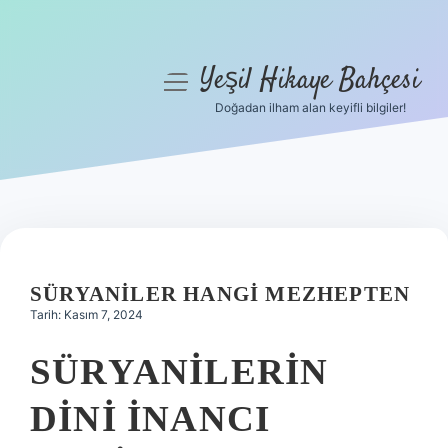
Yeşil Hikaye Bahçesi
menüyü
aç
Doğadan ilham alan keyifli bilgiler!
Anasayfa
Gizlilik Politikası
Yasal Uyarı
Hakkımızda
SÜRYANILER HANGI MEZHEPTEN
Tarih: Kasım 7, 2024
SÜRYANILERIN
DINI INANCI