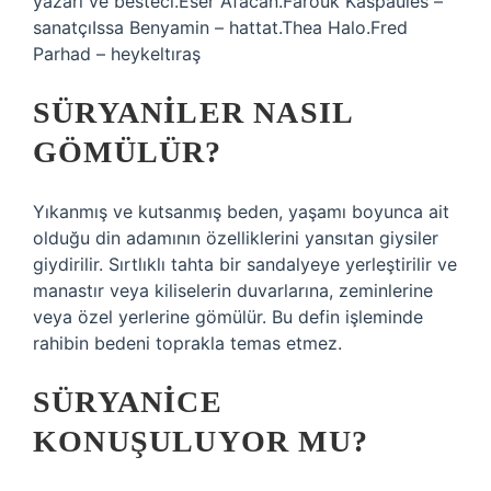
yazarı ve besteci.Eser Afacan.Farouk Kaspaules –
sanatçıIssa Benyamin – hattat.Thea Halo.Fred
Parhad – heykeltıraş
SÜRYANILER NASIL
GÖMÜLÜR?
Yıkanmış ve kutsanmış beden, yaşamı boyunca ait
olduğu din adamının özelliklerini yansıtan giysiler
giydirilir. Sırtlıklı tahta bir sandalyeye yerleştirilir ve
manastır veya kiliselerin duvarlarına, zeminlerine
veya özel yerlerine gömülür. Bu defin işleminde
rahibin bedeni toprakla temas etmez.
SÜRYANICE
KONUŞULUYOR MU?