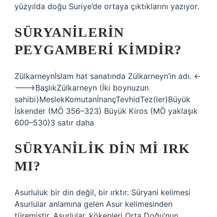
yüzyılda doğu Suriye’de ortaya çıktıklarını yazıyor.
SÜRYANILERIN
PEYGAMBERI KIMDIR?
Zülkarneynİslam hat sanatında Zülkarneyn’in adı. <-
--->BaşlıkZülkarneyn (İki boynuzun
sahibi)MeslekKomutanİnançTevhidTez(ler)Büyük
İskender (MÖ 356–323) Büyük Kiros (MÖ yaklaşık
600–530)3 satır daha
SÜRYANILIK DIN MI IRK
MI?
Asurluluk bir din değil, bir ırktır. Süryani kelimesi
Asurlular anlamına gelen Asur kelimesinden
türemiştir. Asurlular, kökenleri Orta Doğu’nun