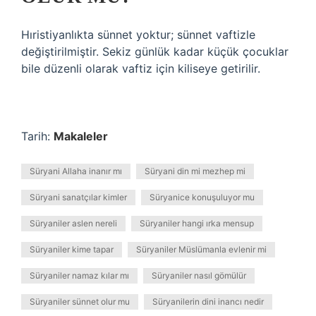
Hıristiyanlıkta sünnet yoktur; sünnet vaftizle
değiştirilmiştir. Sekiz günlük kadar küçük çocuklar
bile düzenli olarak vaftiz için kiliseye getirilir.
Tarih:
Makaleler
Süryani Allaha inanır mı
Süryani din mi mezhep mi
Süryani sanatçılar kimler
Süryanice konuşuluyor mu
Süryaniler aslen nereli
Süryaniler hangi ırka mensup
Süryaniler kime tapar
Süryaniler Müslümanla evlenir mi
Süryaniler namaz kılar mı
Süryaniler nasıl gömülür
Süryaniler sünnet olur mu
Süryanilerin dini inancı nedir