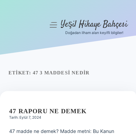
Yeşil Hikaye Bahçesi
menüyü
aç
Doğadan ilham alan keyifli bilgiler!
Anasayfa
Gizlilik Politikası
Yasal Uyarı
ETIKET:
47 3 MADDESI NEDIR
Hakkımızda
47 RAPORU NE DEMEK
Tarih: Eylül 7, 2024
47 madde ne demek? Madde metni: Bu Kanun