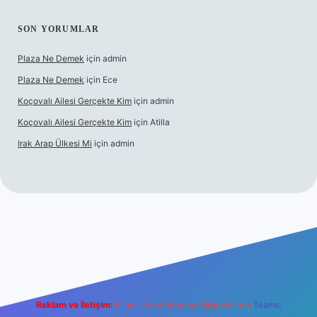
SON YORUMLAR
Plaza Ne Demek
için
admin
Plaza Ne Demek
için
Ece
Koçovalı Ailesi Gerçekte Kim
için
admin
Koçovalı Ailesi Gerçekte Kim
için
Atilla
Irak Arap Ülkesi Mi
için
admin
i
ilbet mobil giriş
ilbet giriş
betexper
Reklam ve İletişim:
E-mail:
backlinkpaneli@gmail.com
Teams: