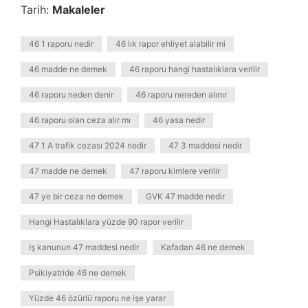
Tarih:
Makaleler
46 1 raporu nedir
46 lık rapor ehliyet alabilir mi
46 madde ne demek
46 raporu hangi hastalıklara verilir
46 raporu neden denir
46 raporu nereden alınır
46 raporu olan ceza alır mı
46 yasa nedir
47 1 A trafik cezası 2024 nedir
47 3 maddesi nedir
47 madde ne demek
47 raporu kimlere verilir
47 ye bir ceza ne demek
GVK 47 madde nedir
Hangi Hastalıklara yüzde 90 rapor verilir
Iş kanunun 47 maddesi nedir
Kafadan 46 ne demek
Psikiyatride 46 ne demek
Yüzde 46 özürlü raporu ne işe yarar