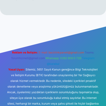
bet giriş
betexper
Reklam ve İletişim:
E-mail:
backlinkpaneli@gmail.com
Teams:
forumhizmeti@gmail.com
Whatsapp: 0262 606 0 726
Telegram:
@karabul
Yasal Uyarı:
Sitemiz, 5651 Sayılı Kanun gereğince Bilgi Teknolojileri
ve İletişim Kurumu (BTK) tarafından onaylanmış bir Yer Sağlayıcı
olarak hizmet vermektedir. Bu nedenle, sitedeki içerikleri proaktif
olarak denetleme veya araştırma yükümlülüğümüz bulunmamaktadır.
Ancak, üyelerimiz yazdıkları içeriklerin sorumluluğunu taşımakta olup,
siteye üye olarak bu sorumluluğu kabul etmiş sayılırlar. Bu internet
sitesi, herhangi bir marka, kurum veya şahıs şirketi ile hiçbir bağlantısı