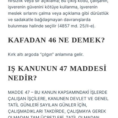
hırsızlık veya sır açıklama; Bu çıkış kodu, çalışanın,
işverenin güvenini kötüye kullanma, işverenin
meslek sırlarını çalma veya açıklama gibi dürüstlük
ve sadakatle bağdaşmayan davranışlarda
bulunması halinde seçilir (4857 md. 25/II-e).
KAFADAN 46 NE DEMEK?
Kırk altı argoda “çılgın” anlamına gelir.
IŞ KANUNUN 47 MADDESI
NEDIR?
MADDE 47 – BU KANUN KAPSAMINDAKİ İŞLERDE
ÇALIŞAN İŞÇİLERE, KANUNEN DEVLET VE GENEL
TATİL GÜNLERİ SAYILAN GÜNLER İÇİN,
ÇALIŞMADIKLARI TAKDİRDE, ÇALIŞMAYA GEREK
OLMADAN TAM ÜCRETLERİ, TATİL OLMADAN