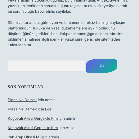
veya araştırma yükümlülüğümüz bulunmamaktadır. Ancak, üyelerimiz
yazdıkları içeriklerin sorumluluğunu taşımakta olup, siteye üye olarak
bu sorumluluğu kabul etmiş sayılırlar.
Sitemiz, kar amacı gütmeyen ve tamamen ücretsiz bir bilgi paylaşım
platformudur. Hukuka ve yasal düzenlemelere aykırı olduğunu
düşündüğünüz içerikleri,
backlinkpanelicomtr@gmail.com
adresine
bildirmeniz halinde, ilgili içerikler yasal süre içerisinde sitemizden
kaldırılacaktır.
Arama
SON YORUMLAR
Plaza Ne Demek
için
admin
Plaza Ne Demek
için
Ece
Koçovalı Ailesi Gerçekte Kim
için
admin
Koçovalı Ailesi Gerçekte Kim
için
Atilla
Irak Arap Ülkesi Mi
için
admin