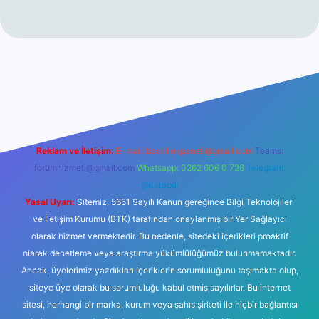
bet giriş
betexper
Reklam ve İletişim:
E-mail:
backlinkpaneli@gmail.com
Teams:
forumhizmeti@gmail.com
Whatsapp: 0262 606 0 726
Telegram:
@karabul
Yasal Uyarı:
Sitemiz, 5651 Sayılı Kanun gereğince Bilgi Teknolojileri
ve İletişim Kurumu (BTK) tarafından onaylanmış bir Yer Sağlayıcı
olarak hizmet vermektedir. Bu nedenle, sitedeki içerikleri proaktif
olarak denetleme veya araştırma yükümlülüğümüz bulunmamaktadır.
Ancak, üyelerimiz yazdıkları içeriklerin sorumluluğunu taşımakta olup,
siteye üye olarak bu sorumluluğu kabul etmiş sayılırlar. Bu internet
sitesi, herhangi bir marka, kurum veya şahıs şirketi ile hiçbir bağlantısı