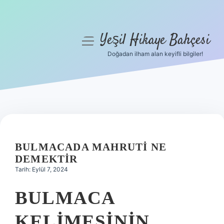
Yeşil Hikaye Bahçesi
menüyü
aç
Doğadan ilham alan keyifli bilgiler!
Anasayfa
Gizlilik Politikası
Yasal Uyarı
Hakkımızda
BULMACADA MAHRUTI NE
DEMEKTIR
Tarih: Eylül 7, 2024
BULMACA
KELIMESININ