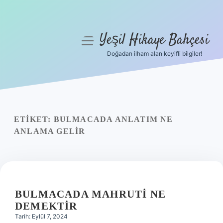
Yeşil Hikaye Bahçesi
menüyü
aç
Doğadan ilham alan keyifli bilgiler!
Anasayfa
Gizlilik Politikası
Yasal Uyarı
ETIKET:
BULMACADA ANLATIM NE
ANLAMA GELIR
Hakkımızda
BULMACADA MAHRUTI NE
DEMEKTIR
Tarih: Eylül 7, 2024