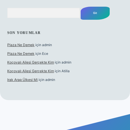
Arama
SON YORUMLAR
Plaza Ne Demek
için
admin
Plaza Ne Demek
için
Ece
Koçovalı Ailesi Gerçekte Kim
için
admin
Koçovalı Ailesi Gerçekte Kim
için
Atilla
Irak Arap Ülkesi Mi
için
admin
lbet mobil giriş
ilbet giriş
betexper