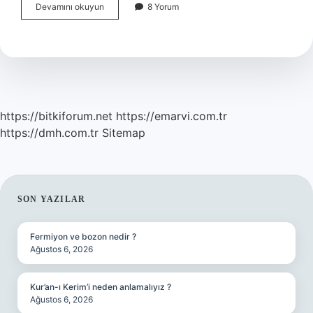
Bulmacada
Devamını okuyun
8 Yorum
Mahruti
Ne
Demektir
https://bitkiforum.net
https://emarvi.com.tr
https://dmh.com.tr
Sitemap
SIDEBAR
SON YAZILAR
Fermiyon ve bozon nedir ?
Ağustos 6, 2026
Kur’an-ı Kerim’i neden anlamalıyız ?
Ağustos 6, 2026