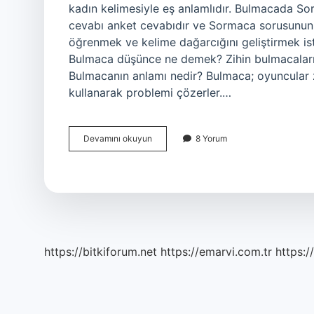
kadın kelimesiyle eş anlamlıdır. Bulmacada 
cevabı anket cevabıdır ve Sormaca sorusunun c
öğrenmek ve kelime dağarcığını geliştirmek ist
Bulmaca düşünce ne demek? Zihin bulmacalarını
Bulmacanın anlamı nedir? Bulmaca; oyuncular ze
kullanarak problemi çözerler.…
Bulmacada
Devamını okuyun
8 Yorum
Mahruti
Ne
Demektir
https://bitkiforum.net
https://emarvi.com.tr
https:/