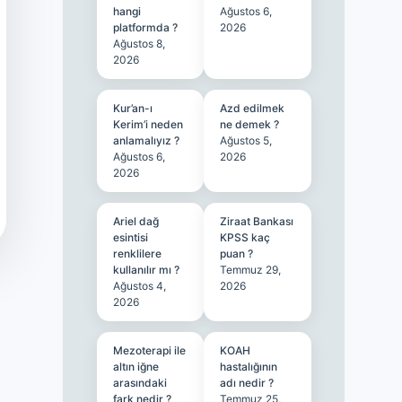
hangi
Ağustos 6,
platformda ?
2026
Ağustos 8,
2026
Kur’an-ı
Azd edilmek
Kerim’i neden
ne demek ?
anlamalıyız ?
Ağustos 5,
Ağustos 6,
2026
2026
Ariel dağ
Ziraat Bankası
esintisi
KPSS kaç
renklilere
puan ?
kullanılır mı ?
Temmuz 29,
Ağustos 4,
2026
2026
Mezoterapi ile
KOAH
altın iğne
hastalığının
arasındaki
adı nedir ?
fark nedir ?
Temmuz 25,