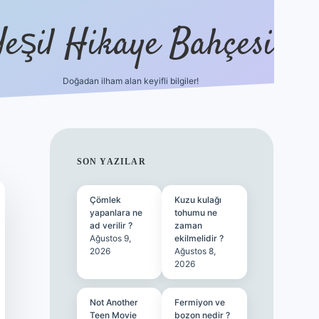
Yeşil Hikaye Bahçesi
Doğadan ilham alan keyifli bilgiler!
ilbet güncel giriş adresi
ilbet mobi
SIDEBAR
SON YAZILAR
Çömlek
Kuzu kulağı
yapanlara ne
tohumu ne
ad verilir ?
zaman
Ağustos 9,
ekilmelidir ?
2026
Ağustos 8,
2026
Not Another
Fermiyon ve
Teen Movie
bozon nedir ?