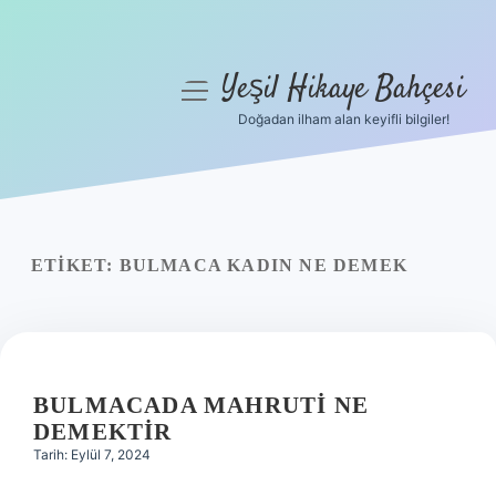
Yeşil Hikaye Bahçesi
menüyü
aç
Doğadan ilham alan keyifli bilgiler!
Anasayfa
Gizlilik Politikası
Yasal Uyarı
ETIKET:
BULMACA KADIN NE DEMEK
Hakkımızda
BULMACADA MAHRUTI NE
DEMEKTIR
Tarih: Eylül 7, 2024