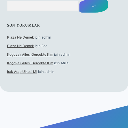
Arama
SON YORUMLAR
Plaza Ne Demek
için
admin
Plaza Ne Demek
için
Ece
Koçovalı Ailesi Gerçekte Kim
için
admin
Koçovalı Ailesi Gerçekte Kim
için
Atilla
Irak Arap Ülkesi Mi
için
admin
lbet mobil giriş
ilbet giriş
betexper