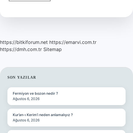
Mahruti
Ne
Demektir
https://bitkiforum.net
https://emarvi.com.tr
https://dmh.com.tr
Sitemap
SIDEBAR
SON YAZILAR
Fermiyon ve bozon nedir ?
Ağustos 6, 2026
Kur’an-ı Kerim’i neden anlamalıyız ?
Ağustos 6, 2026