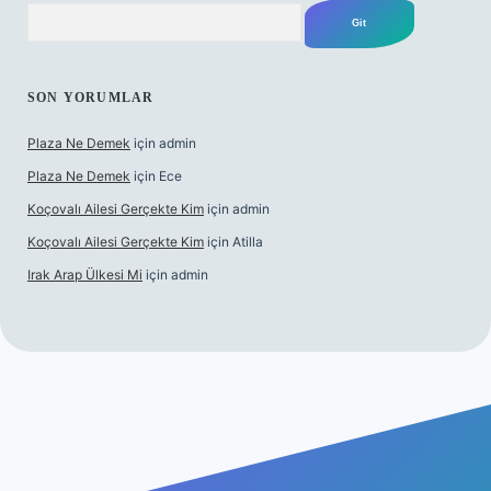
Arama
SON YORUMLAR
Plaza Ne Demek
için
admin
Plaza Ne Demek
için
Ece
Koçovalı Ailesi Gerçekte Kim
için
admin
Koçovalı Ailesi Gerçekte Kim
için
Atilla
Irak Arap Ülkesi Mi
için
admin
lbet mobil giriş
ilbet giriş
betexper