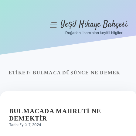
Yeşil Hikaye Bahçesi
menüyü
aç
Doğadan ilham alan keyifli bilgiler!
Anasayfa
Gizlilik Politikası
Yasal Uyarı
ETIKET:
BULMACA DÜŞÜNCE NE DEMEK
Hakkımızda
BULMACADA MAHRUTI NE
DEMEKTIR
Tarih: Eylül 7, 2024