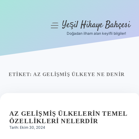
Yeşil Hikaye Bahçesi
menüyü
aç
Doğadan ilham alan keyifli bilgiler!
Anasayfa
Gizlilik Politikası
Yasal Uyarı
ETIKET:
AZ GELIŞMIŞ ÜLKEYE NE DENIR
Hakkımızda
AZ GELIŞMIŞ ÜLKELERIN TEMEL
ÖZELLIKLERI NELERDIR
Tarih: Ekim 30, 2024