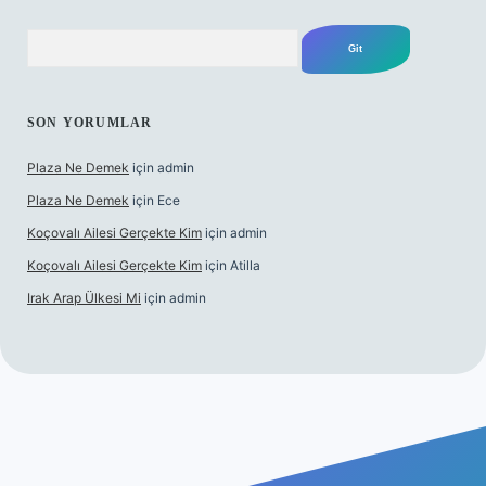
Arama
SON YORUMLAR
Plaza Ne Demek
için
admin
Plaza Ne Demek
için
Ece
Koçovalı Ailesi Gerçekte Kim
için
admin
Koçovalı Ailesi Gerçekte Kim
için
Atilla
Irak Arap Ülkesi Mi
için
admin
ilbet mobil giriş
ilbet giriş
betexper