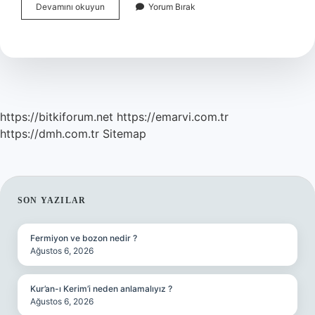
Az
Devamını okuyun
Yorum Bırak
Gelişmiş
Ülkelerin
Temel
Özellikleri
Nelerdir
https://bitkiforum.net
https://emarvi.com.tr
https://dmh.com.tr
Sitemap
SIDEBAR
SON YAZILAR
Fermiyon ve bozon nedir ?
Ağustos 6, 2026
Kur’an-ı Kerim’i neden anlamalıyız ?
Ağustos 6, 2026