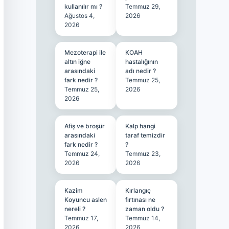
kullanılır mı ?
Temmuz 29,
Ağustos 4,
2026
2026
Mezoterapi ile
KOAH
altın iğne
hastalığının
arasındaki
adı nedir ?
fark nedir ?
Temmuz 25,
Temmuz 25,
2026
2026
Afiş ve broşür
Kalp hangi
arasındaki
taraf temizdir
fark nedir ?
?
Temmuz 24,
Temmuz 23,
2026
2026
Kazim
Kırlangıç
Koyuncu aslen
fırtınası ne
nereli ?
zaman oldu ?
Temmuz 17,
Temmuz 14,
2026
2026