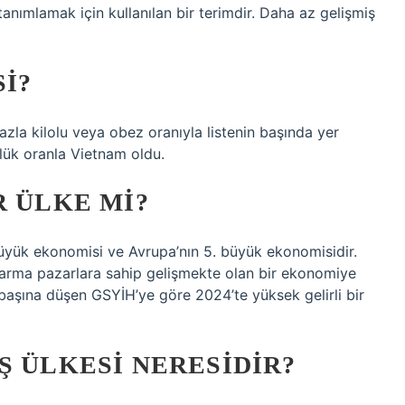
anımlamak için kullanılan bir terimdir. Daha az gelişmiş
SI?
azla kilolu veya obez oranıyla listenin başında yer
’lük oranla Vietnam oldu.
R ÜLKE MI?
üyük ekonomisi ve Avrupa’nın 5. büyük ekonomisidir.
 karma pazarlara sahip gelişmekte olan bir ekonomiye
başına düşen GSYİH’ye göre 2024’te yüksek gelirli bir
Ş ÜLKESI NERESIDIR?