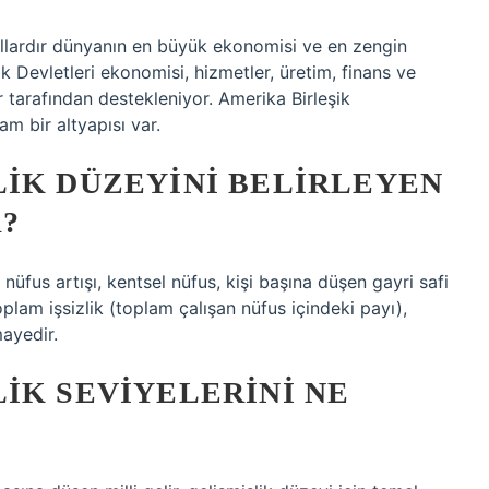
yıllardır dünyanın en büyük ekonomisi ve en zengin
ik Devletleri ekonomisi, hizmetler, üretim, finans ve
r tarafından destekleniyor. Amerika Birleşik
am bir altyapısı var.
LIK DÜZEYINI BELIRLEYEN
?
üfus artışı, kentsel nüfus, kişi başına düşen gayri safi
toplam işsizlik (toplam çalışan nüfus içindeki payı),
ayedir.
IK SEVIYELERINI NE