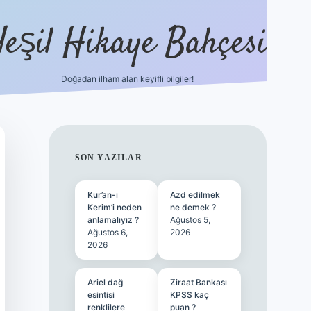
Yeşil Hikaye Bahçesi
Doğadan ilham alan keyifli bilgiler!
ilbet güncel giriş adresi
ilbet mobil gir
SIDEBAR
SON YAZILAR
Kur’an-ı
Azd edilmek
Kerim’i neden
ne demek ?
anlamalıyız ?
Ağustos 5,
Ağustos 6,
2026
2026
Ariel dağ
Ziraat Bankası
esintisi
KPSS kaç
renklilere
puan ?