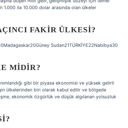
başına düşen milli gelir, gelişmişlik düzeyi için temel
iri 1.000 ila 10.000 dolar arasında olan ülkeler
ÇINCI FAKIR ÜLKESI?
ler10Madagaskar20Güney Sudan21TÜRKİYE22Nabibya30
KE MIDIR?
nımlandığı gibi bir piyasa ekonomisi ve yüksek gelirli
in ülkelerinden biri olarak kabul edilir ve bölgede
lleşme, ekonomik özgürlük ve düşük algılanan yolsuzluk
SI?