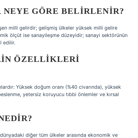
 NEYE GÖRE BELIRLENIR?
en milli gelirdir; gelişmiş ülkeler yüksek milli gelire
nomik ölçüt ise sanayileşme düzeyidir; sanayi sektörünün
edilir.
RIN ÖZELLIKLERI
unlardır: Yüksek doğum oranı (%40 civarında), yüksek
beslenme, yetersiz koruyucu tıbbi önlemler ve kırsal
NEDIR?
an dünyadaki diğer tüm ülkeler arasında ekonomik ve