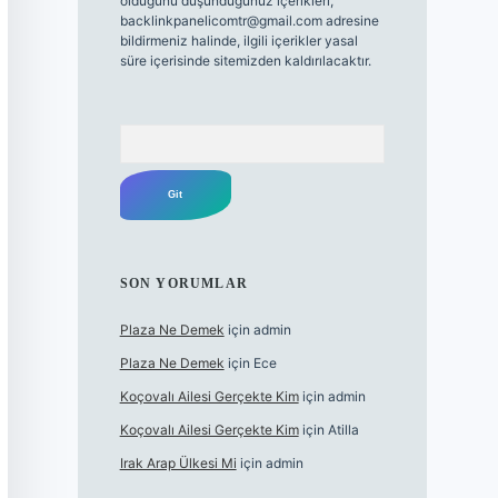
olduğunu düşündüğünüz içerikleri,
backlinkpanelicomtr@gmail.com
adresine
bildirmeniz halinde, ilgili içerikler yasal
süre içerisinde sitemizden kaldırılacaktır.
Arama
SON YORUMLAR
Plaza Ne Demek
için
admin
Plaza Ne Demek
için
Ece
Koçovalı Ailesi Gerçekte Kim
için
admin
Koçovalı Ailesi Gerçekte Kim
için
Atilla
Irak Arap Ülkesi Mi
için
admin