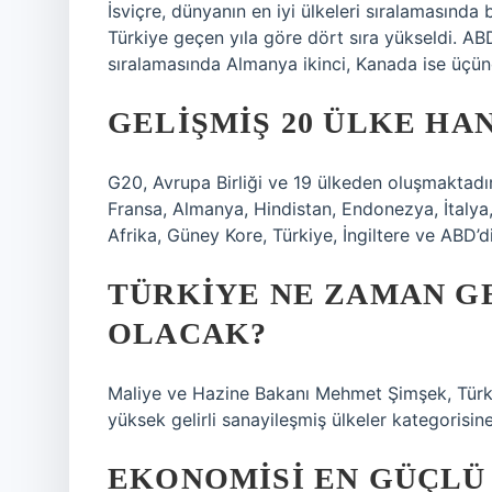
İsviçre, dünyanın en iyi ülkeleri sıralamasında b
Türkiye geçen yıla göre dört sıra yükseldi. AB
sıralamasında Almanya ikinci, Kanada ise üçün
GELIŞMIŞ 20 ÜLKE HA
G20, Avrupa Birliği ve 19 ülkeden oluşmaktadır.
Fransa, Almanya, Hindistan, Endonezya, İtalya
Afrika, Güney Kore, Türkiye, İngiltere ve ABD’di
TÜRKIYE NE ZAMAN GE
OLACAK?
Maliye ve Hazine Bakanı Mehmet Şimşek, Türki
yüksek gelirli sanayileşmiş ülkeler kategorisine
EKONOMISI EN GÜÇLÜ