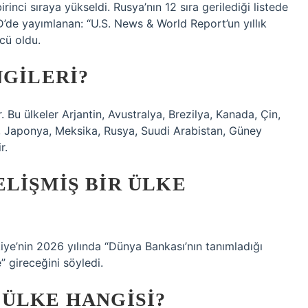
irinci sıraya yükseldi. Rusya’nın 12 sıra gerilediği listede
D’de yayımlanan: “U.S. News & World Report’un yıllık
cü oldu.
NGILERI?
 Bu ülkeler Arjantin, Avustralya, Brezilya, Kanada, Çin,
, Japonya, Meksika, Rusya, Suudi Arabistan, Güney
r.
LIŞMIŞ BIR ÜLKE
ye’nin 2026 yılında “Dünya Bankası’nın tanımladığı
” gireceğini söyledi.
 ÜLKE HANGISI?