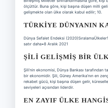
Birleşmiş Milletler sınıflandırmasına göre, kişi 
ölçüttür. Buna göre, kişi başına düşen milli gel
gelişmekte olan ülke olarak kabul edilir; 10.
TÜRKIYE DÜNYANIN KA
Dünya Sefalet Endeksi (2020)SıralamaÜlke
satır daha•8 Aralık 2021
ŞILI GELIŞMIŞ BIR ÜL
Şili’nin ekonomisi, Dünya Bankası tarafından ta
bir ekonomidir. Şili, Güney Amerika’nın en zeng
rekabet gücü, kişi başına düşen gelir, kürese
seviyeleri açısından liderdir.
EN ZAYIF ÜLKE HANGI