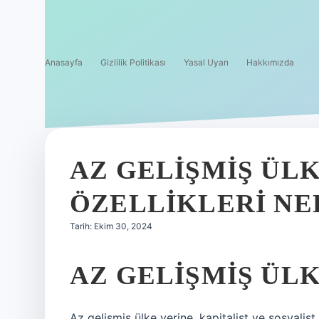
Anasayfa
Gizlilik Politikası
Yasal Uyarı
Hakkımızda
AZ GELIŞMIŞ ÜL
ÖZELLIKLERI NE
Tarih: Ekim 30, 2024
AZ GELIŞMIŞ ÜL
Az gelişmiş ülke yerine, kapitalist ve sosyalis