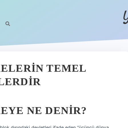
KELERIN TEMEL
LERDIR
KEYE NE DENIR?
t blok dışındaki devletleri ifade eden “üçüncü dünya