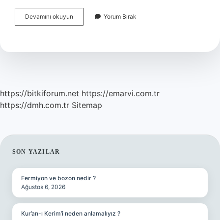
Az
Devamını okuyun
Yorum Bırak
Gelişmiş
Ülkelerin
Temel
Özellikleri
Nelerdir
https://bitkiforum.net
https://emarvi.com.tr
https://dmh.com.tr
Sitemap
SIDEBAR
SON YAZILAR
Fermiyon ve bozon nedir ?
Ağustos 6, 2026
Kur’an-ı Kerim’i neden anlamalıyız ?