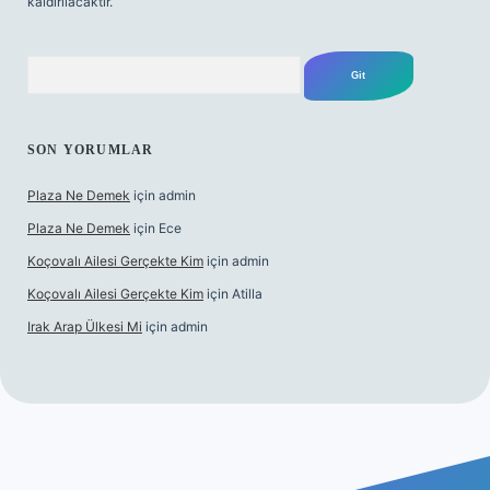
kaldırılacaktır.
Arama
SON YORUMLAR
Plaza Ne Demek
için
admin
Plaza Ne Demek
için
Ece
Koçovalı Ailesi Gerçekte Kim
için
admin
Koçovalı Ailesi Gerçekte Kim
için
Atilla
Irak Arap Ülkesi Mi
için
admin
lbet mobil giriş
ilbet giriş
betexper