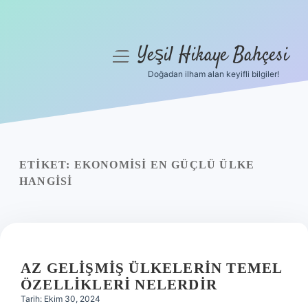
Yeşil Hikaye Bahçesi
menüyü
aç
Doğadan ilham alan keyifli bilgiler!
Anasayfa
Gizlilik Politikası
Yasal Uyarı
ETIKET:
EKONOMISI EN GÜÇLÜ ÜLKE
HANGISI
Hakkımızda
AZ GELIŞMIŞ ÜLKELERIN TEMEL
ÖZELLIKLERI NELERDIR
Tarih: Ekim 30, 2024