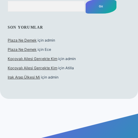
Arama
SON YORUMLAR
Plaza Ne Demek
için
admin
Plaza Ne Demek
için
Ece
Koçovalı Ailesi Gerçekte Kim
için
admin
Koçovalı Ailesi Gerçekte Kim
için
Atilla
Irak Arap Ülkesi Mi
için
admin
lbet mobil giriş
ilbet giriş
betexper