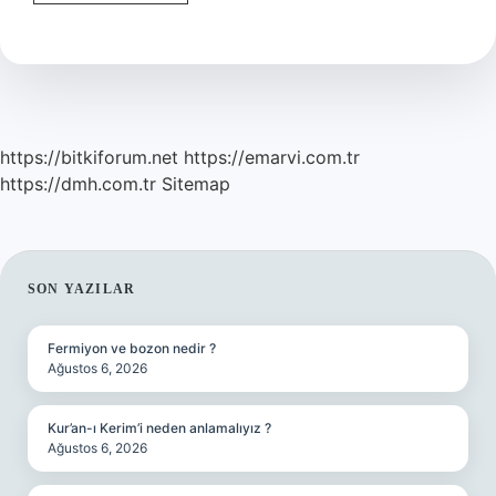
Sokmak
Deyim
Mi
https://bitkiforum.net
https://emarvi.com.tr
https://dmh.com.tr
Sitemap
SIDEBAR
SON YAZILAR
Fermiyon ve bozon nedir ?
Ağustos 6, 2026
Kur’an-ı Kerim’i neden anlamalıyız ?
Ağustos 6, 2026