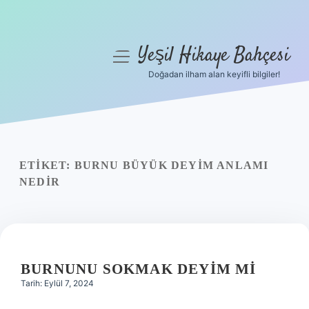
Yeşil Hikaye Bahçesi
menüyü
aç
Doğadan ilham alan keyifli bilgiler!
Anasayfa
Gizlilik Politikası
Yasal Uyarı
ETIKET:
BURNU BÜYÜK DEYIM ANLAMI
NEDIR
Hakkımızda
BURNUNU SOKMAK DEYIM MI
Tarih: Eylül 7, 2024