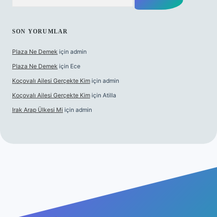
SON YORUMLAR
Plaza Ne Demek
için
admin
Plaza Ne Demek
için
Ece
Koçovalı Ailesi Gerçekte Kim
için
admin
Koçovalı Ailesi Gerçekte Kim
için
Atilla
Irak Arap Ülkesi Mi
için
admin
lbet mobil giriş
ilbet giriş
betexper