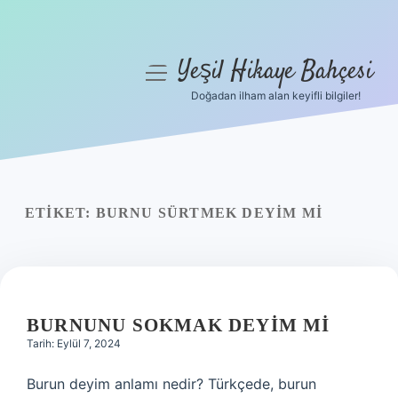
Yeşil Hikaye Bahçesi
menüyü
aç
Doğadan ilham alan keyifli bilgiler!
Anasayfa
Gizlilik Politikası
Yasal Uyarı
ETIKET:
BURNU SÜRTMEK DEYIM MI
Hakkımızda
BURNUNU SOKMAK DEYIM MI
Tarih: Eylül 7, 2024
Burun deyim anlamı nedir? Türkçede, burun