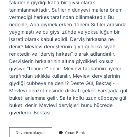
fakirlerin giydiği kaba bir giysi olarak
tanımlanmaktadır. Sufilerin dünyevi mallara önem
vermediği herkes tarafından bilinmektedir. Bu
nedenle, Aba giymek erken dönem Sufiler arasında
yaygınlaştı ve bu giysi zühde ve yoksulluğun bir
işareti olarak kabul edildi. Derviş hırkasına ne
denir? Mevlevi dervişlerinin giydiği hırka siyah
renktedir ve “derviş hırkası” olarak adlandırılır.
Dervişlerin hırkalarının altına giydikleri kolsuz
giysiye “tennure” denir. Mevlevi tarikatının üyeleri
tarafından sıklıkla kullanılır. Mevlevi dervişlerinin
giydiği cübbeye ne denir? Deste Gül, Bektaşi-
Mevlevi benzetmesinde dikkati çeker. Farsçada gül
buketi anlamına gelir. Salta kollu uzun cübbeye gül
buketi denir. Mevlevi dervişleri bunu hücrede
giyerlerdi. Bektaşi…
Derviş
Devamını okuyun
Yorum Bırak