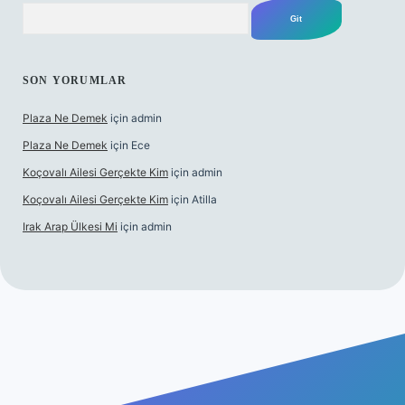
Arama
SON YORUMLAR
Plaza Ne Demek
için
admin
Plaza Ne Demek
için
Ece
Koçovalı Ailesi Gerçekte Kim
için
admin
Koçovalı Ailesi Gerçekte Kim
için
Atilla
Irak Arap Ülkesi Mi
için
admin
ilbet mobil giriş
ilbet giriş
betexper