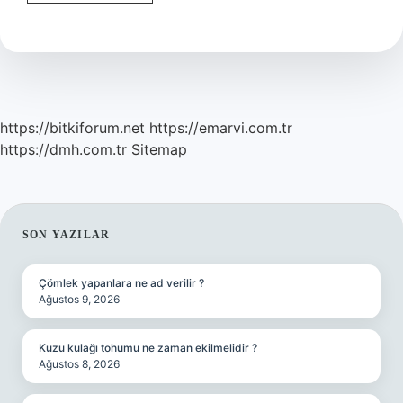
Kıyafetine
Ne
Denir
https://bitkiforum.net
https://emarvi.com.tr
https://dmh.com.tr
Sitemap
SIDEBAR
SON YAZILAR
Çömlek yapanlara ne ad verilir ?
Ağustos 9, 2026
Kuzu kulağı tohumu ne zaman ekilmelidir ?
Ağustos 8, 2026