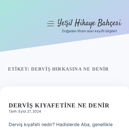
Yeşil Hikaye Bahçesi
menüyü
aç
Doğadan ilham alan keyifli bilgiler!
Anasayfa
Gizlilik Politikası
Yasal Uyarı
ETIKET:
DERVIŞ HIRKASINA NE DENIR
Hakkımızda
DERVIŞ KIYAFETINE NE DENIR
Tarih: Eylül 27, 2024
Derviş kıyafeti nedir? Hadislerde Aba, genellikle