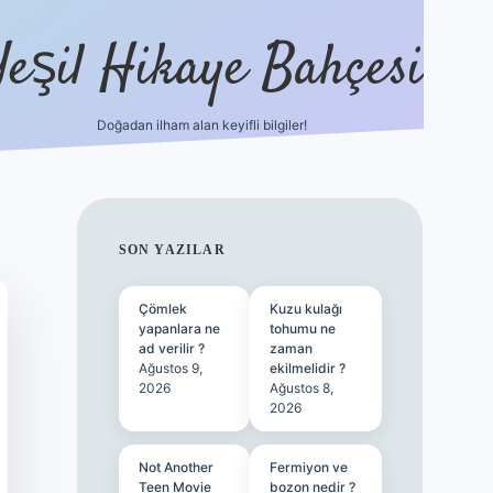
Yeşil Hikaye Bahçesi
Doğadan ilham alan keyifli bilgiler!
ilbet güncel giriş adresi
i
SIDEBAR
SON YAZILAR
Çömlek
Kuzu kulağı
yapanlara ne
tohumu ne
ad verilir ?
zaman
Ağustos 9,
ekilmelidir ?
2026
Ağustos 8,
2026
Not Another
Fermiyon ve
Teen Movie
bozon nedir ?