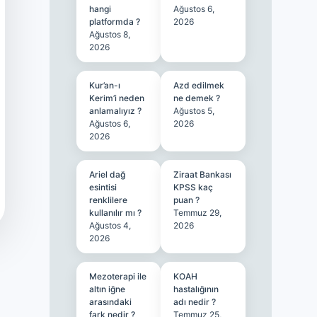
hangi
Ağustos 6,
platformda ?
2026
Ağustos 8,
2026
Kur’an-ı
Azd edilmek
Kerim’i neden
ne demek ?
anlamalıyız ?
Ağustos 5,
Ağustos 6,
2026
2026
Ariel dağ
Ziraat Bankası
esintisi
KPSS kaç
renklilere
puan ?
kullanılır mı ?
Temmuz 29,
Ağustos 4,
2026
2026
Mezoterapi ile
KOAH
altın iğne
hastalığının
arasındaki
adı nedir ?
fark nedir ?
Temmuz 25,