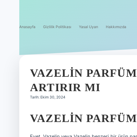
Anasayfa
Gizlilik Politikası
Yasal Uyarı
Hakkımızda
VAZELIN PARFÜM
ARTIRIR MI
Tarih: Ekim 30, 2024
VAZELIN PARFÜM
Evet, Vazelin veya Vazelin benzeri bir ürün 