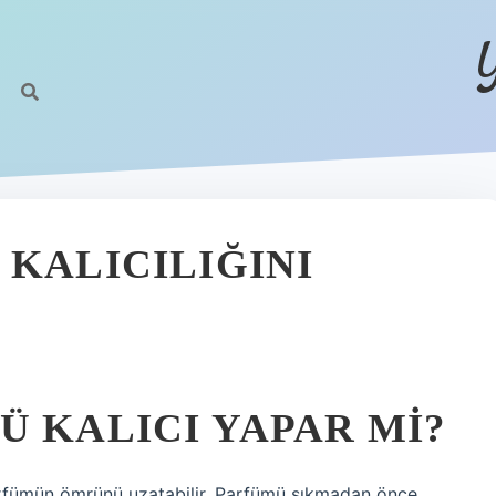
 KALICILIĞINI
Ü KALICI YAPAR MI?
parfümün ömrünü uzatabilir. Parfümü sıkmadan önce