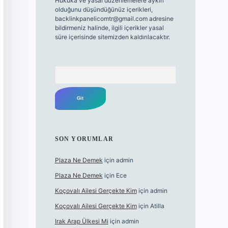
Hukuka ve yasal düzenlemelere aykırı
olduğunu düşündüğünüz içerikleri,
backlinkpanelicomtr@gmail.com
adresine
bildirmeniz halinde, ilgili içerikler yasal
süre içerisinde sitemizden kaldırılacaktır.
Arama
SON YORUMLAR
Plaza Ne Demek
için
admin
Plaza Ne Demek
için
Ece
Koçovalı Ailesi Gerçekte Kim
için
admin
Koçovalı Ailesi Gerçekte Kim
için
Atilla
Irak Arap Ülkesi Mi
için
admin