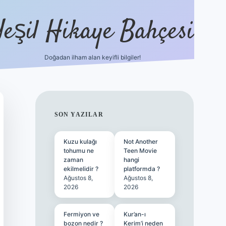
Yeşil Hikaye Bahçesi
Doğadan ilham alan keyifli bilgiler!
ilbet güncel giriş adresi
ilbet mobil giri
SIDEBAR
SON YAZILAR
Kuzu kulağı
Not Another
tohumu ne
Teen Movie
zaman
hangi
ekilmelidir ?
platformda ?
Ağustos 8,
Ağustos 8,
2026
2026
Fermiyon ve
Kur’an-ı
bozon nedir ?
Kerim’i neden