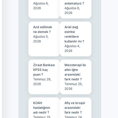
Ağustos 6,
anlamalıyız ?
2026
Ağustos 6,
2026
Azd edilmek
Ariel dağ
ne demek ?
esintisi
Ağustos 5,
renklilere
2026
kullanılır mı ?
Ağustos 4,
2026
Ziraat Bankası
Mezoterapi ile
KPSS kaç
altın iğne
puan ?
arasındaki
Temmuz 29,
fark nedir ?
2026
Temmuz 25,
2026
KOAH
Afiş ve broşür
hastalığının
arasındaki
adı nedir ?
fark nedir ?
Temmuz 25,
Temmuz 24,