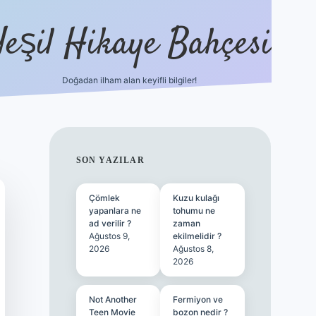
Yeşil Hikaye Bahçesi
Doğadan ilham alan keyifli bilgiler!
ilbet güncel giriş adresi
ilbet mobi
SIDEBAR
SON YAZILAR
Çömlek
Kuzu kulağı
yapanlara ne
tohumu ne
ad verilir ?
zaman
Ağustos 9,
ekilmelidir ?
2026
Ağustos 8,
2026
Not Another
Fermiyon ve
Teen Movie
bozon nedir ?