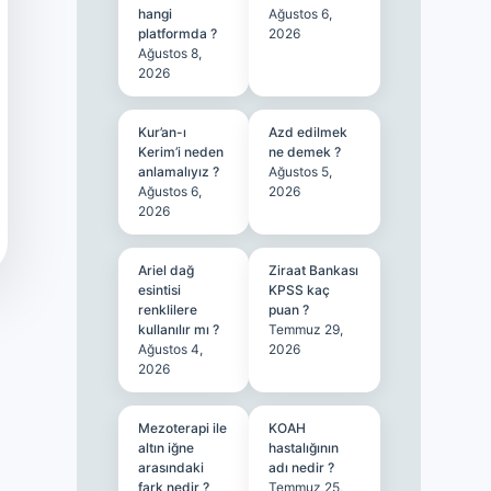
hangi
Ağustos 6,
platformda ?
2026
Ağustos 8,
2026
Kur’an-ı
Azd edilmek
Kerim’i neden
ne demek ?
anlamalıyız ?
Ağustos 5,
Ağustos 6,
2026
2026
Ariel dağ
Ziraat Bankası
esintisi
KPSS kaç
renklilere
puan ?
kullanılır mı ?
Temmuz 29,
Ağustos 4,
2026
2026
Mezoterapi ile
KOAH
altın iğne
hastalığının
arasındaki
adı nedir ?
fark nedir ?
Temmuz 25,