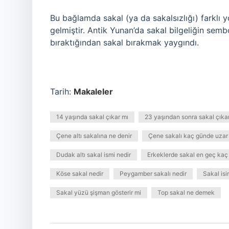
Bu bağlamda sakal (ya da sakalsızlığı) farklı y
gelmiştir. Antik Yunan’da sakal bilgeliğin semb
bıraktığından sakal bırakmak yaygındı.
Tarih:
Makaleler
14 yaşında sakal çıkar mı
23 yaşından sonra sakal çıka
Çene altı sakalına ne denir
Çene sakalı kaç günde uzar
Dudak altı sakal ismi nedir
Erkeklerde sakal en geç kaç
Köse sakal nedir
Peygamber sakalı nedir
Sakal isi
Sakal yüzü şişman gösterir mi
Top sakal ne demek