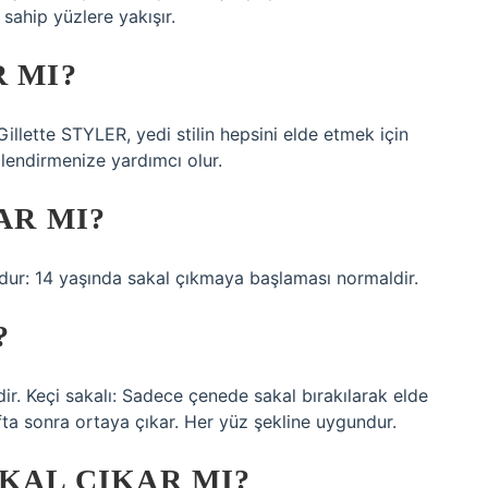
 sahip yüzlere yakışır.
R MI?
Gillette STYLER, yedi stilin hepsini elde etmek için
llendirmenize yardımcı olur.
AR MI?
dur: 14 yaşında sakal çıkmaya başlaması normaldir.
?
dir. Keçi sakalı: Sadece çenede sakal bırakılarak elde
hafta sonra ortaya çıkar. Her yüz şekline uygundur.
AKAL ÇIKAR MI?