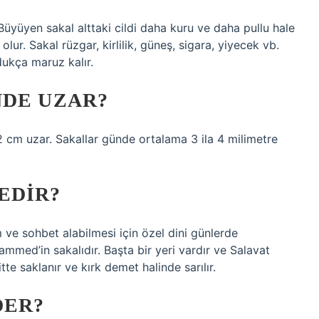
Büyüyen sakal alttaki cildi daha kuru ve daha pullu hale
lur. Sakal rüzgar, kirlilik, güneş, sigara, yiyecek vb.
dukça maruz kalır.
NDE UZAR?
,2 cm uzar. Sakallar günde ortalama 3 ila 4 milimetre
EDIR?
ve sohbet alabilmesi için özel dini günlerde
mmed’in sakalıdır. Başta bir yeri vardır ve Salavat
te saklanır ve kırk demet halinde sarılır.
DER?