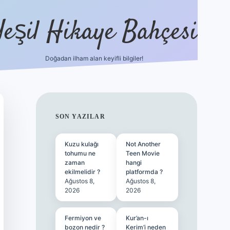
Yeşil Hikaye Bahçesi
Doğadan ilham alan keyifli bilgiler!
ilbet güncel giriş adresi
ilbet mobil gi
SIDEBAR
SON YAZILAR
Kuzu kulağı
Not Another
tohumu ne
Teen Movie
zaman
hangi
ekilmelidir ?
platformda ?
Ağustos 8,
Ağustos 8,
2026
2026
Fermiyon ve
Kur’an-ı
bozon nedir ?
Kerim’i neden