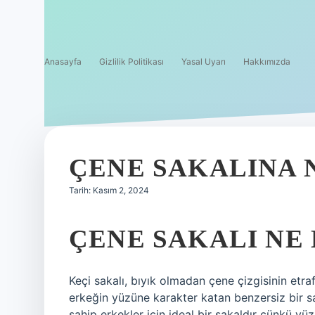
Anasayfa
Gizlilik Politikası
Yasal Uyarı
Hakkımızda
ÇENE SAKALINA 
Tarih: Kasım 2, 2024
ÇENE SAKALI NE
Keçi sakalı, bıyık olmadan çene çizgisinin etra
erkeğin yüzüne karakter katan benzersiz bir sak
sahip erkekler için ideal bir sakaldır çünkü yüz 