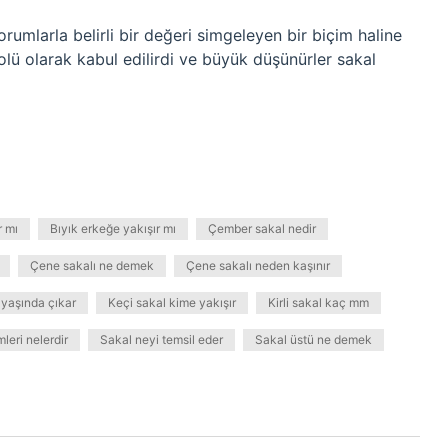
orumlarla belirli bir değeri simgeleyen bir biçim haline
olü olarak kabul edilirdi ve büyük düşünürler sakal
r mı
Bıyık erkeğe yakışır mı
Çember sakal nedir
Çene sakalı ne demek
Çene sakalı neden kaşınır
 yaşında çıkar
Keçi sakal kime yakışır
Kirli sakal kaç mm
mleri nelerdir
Sakal neyi temsil eder
Sakal üstü ne demek