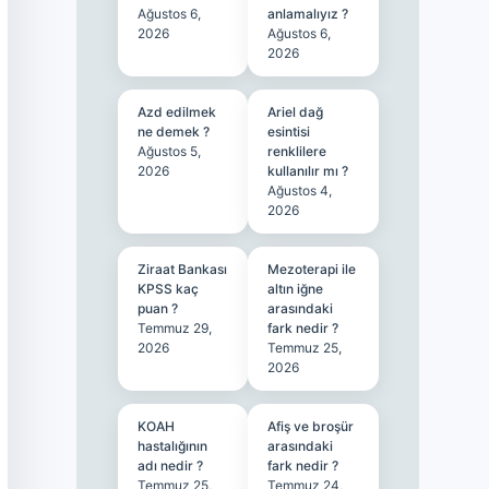
Ağustos 6,
anlamalıyız ?
2026
Ağustos 6,
2026
Azd edilmek
Ariel dağ
ne demek ?
esintisi
Ağustos 5,
renklilere
2026
kullanılır mı ?
Ağustos 4,
2026
Ziraat Bankası
Mezoterapi ile
KPSS kaç
altın iğne
puan ?
arasındaki
Temmuz 29,
fark nedir ?
2026
Temmuz 25,
2026
KOAH
Afiş ve broşür
hastalığının
arasındaki
adı nedir ?
fark nedir ?
Temmuz 25,
Temmuz 24,