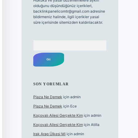
Hukuka ve yasal düzenlemelere aykırı
olduğunu düşündüğünüz içerikleri,
backlinkpanelicomtr@gmail.com
adresine
bildirmeniz halinde, ilgili içerikler yasal
süre içerisinde sitemizden kaldırılacaktır.
Arama
SON YORUMLAR
Plaza Ne Demek
için
admin
Plaza Ne Demek
için
Ece
Koçovalı Ailesi Gerçekte Kim
için
admin
Koçovalı Ailesi Gerçekte Kim
için
Atilla
Irak Arap Ülkesi Mi
için
admin