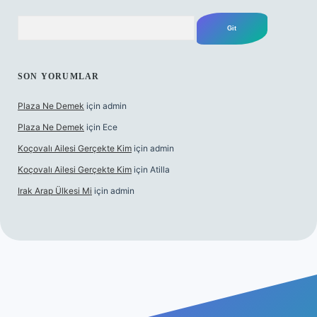
Arama
SON YORUMLAR
Plaza Ne Demek
için
admin
Plaza Ne Demek
için
Ece
Koçovalı Ailesi Gerçekte Kim
için
admin
Koçovalı Ailesi Gerçekte Kim
için
Atilla
Irak Arap Ülkesi Mi
için
admin
giriş
ilbet giriş
betexper