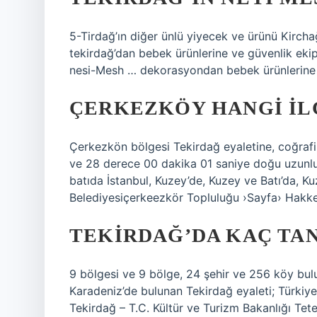
5-Tirdağ’ın diğer ünlü yiyecek ve ürünü Kirc
tekirdağ’dan bebek ürünlerine ve güvenlik eki
nesi-Mesh … dekorasyondan bebek ürünlerine 
ÇERKEZKÖY HANGI IL
Çerkezkön bölgesi Tekirdağ eyaletine, coğrafi
ve 28 derece 00 dakika 01 saniye doğu uzunlu
batıda İstanbul, Kuzey’de, Kuzey ve Batı’da, Ku
Belediyesiçerkeezkör Topluluğu ›Sayfa› Hakk
TEKIRDAĞ’DA KAÇ TAN
9 bölgesi ve 9 bölge, 24 şehir ve 256 köy bu
Karadeniz’de bulunan Tekirdağ eyaleti; Türkiye’d
Tekirdağ – T.C. Kültür ve Turizm Bakanlığı Tete