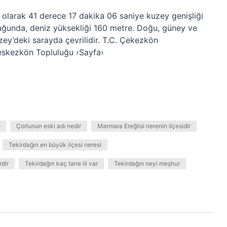
 olarak 41 derece 17 dakika 06 saniye kuzey genişliği
ğunda, deniz yüksekliği 160 metre. Doğu, güney ve
zey’deki sarayda çevrilidir. T.C. Çekezkön
eskezkön Topluluğu ›Sayfa›
Çorlunun eski adı nedir
Marmara Ereğlisi nerenin ilçesidir
Tekirdağın en büyük ilçesi neresi
rdir
Tekirdağın kaç tane ili var
Tekirdağın neyi meşhur