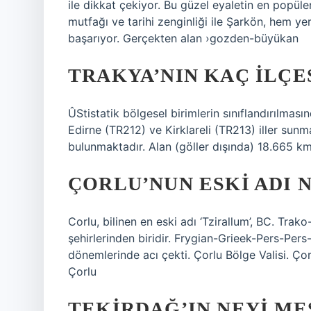
ile dikkat çekiyor. Bu güzel eyaletin en popüler 
mutfağı ve tarihi zenginliği ile Şarkön, hem ye
başarıyor. Gerçekten alan ›gozden-büyükan
TRAKYA’NIN KAÇ ILÇE
ÛStistatik bölgesel birimlerin sınıflandırılmas
Edirne (TR212) ve Kirklareli (TR213) iller su
bulunmaktadır. Alan (göller dışında) 18.665 km2
ÇORLU’NUN ESKI ADI 
Corlu, bilinen en eski adı ‘Tzirallum’, BC. Trak
şehirlerinden biridir. Frygian-Grieek-Pers-Pers
dönemlerinde acı çekti. Çorlu Bölge Valisi. Çorl
Çorlu
TEKIRDAĞ’IN NEYI M