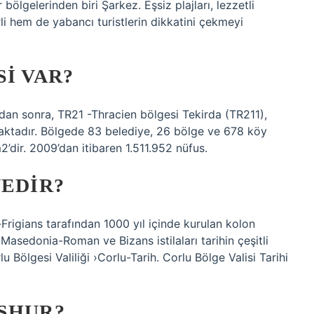
bölgelerinden biri Şarkez. Eşsiz plajları, lezzetli
rli hem de yabancı turistlerin dikkatini çekmeyi
SI VAR?
ından sonra, TR21 -Thracien bölgesi Tekirda (TR211),
nmaktadır. Bölgede 83 belediye, 26 bölge ve 678 köy
’dir. 2009’dan itibaren 1.511.952 nüfus.
NEDIR?
o-Frigians tarafından 1000 yıl içinde kurulan kolon
-Masedonia-Roman ve Bizans istilaları tarihin çeşitli
u Bölgesi Valiliği ›Corlu-Tarih. Corlu Bölge Valisi Tarihi
EŞHUR?