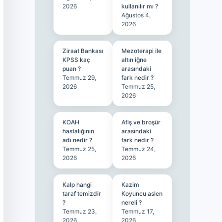
2026
kullanılır mı ?
Ağustos 4,
2026
Ziraat Bankası
Mezoterapi ile
KPSS kaç
altın iğne
puan ?
arasındaki
Temmuz 29,
fark nedir ?
2026
Temmuz 25,
2026
KOAH
Afiş ve broşür
hastalığının
arasındaki
adı nedir ?
fark nedir ?
Temmuz 25,
Temmuz 24,
2026
2026
Kalp hangi
Kazim
taraf temizdir
Koyuncu aslen
?
nereli ?
Temmuz 23,
Temmuz 17,
2026
2026