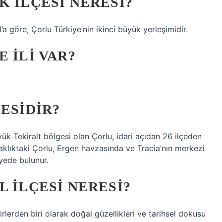
K ILÇESI NERESI?
’a göre, Çorlu Türkiye’nin ikinci büyük yerleşimidir.
 ILI VAR?
ESIDIR?
 Tekiralt bölgesi olan Çorlu, idari açıdan 26 ilçeden
klıktaki Çorlu, Ergen havzasında ve Tracia’nın merkezi
yede bulunur.
L ILÇESI NERESI?
lerden biri olarak doğal güzellikleri ve tarihsel dokusu