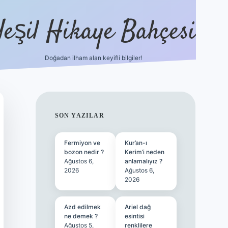
Yeşil Hikaye Bahçesi
Doğadan ilham alan keyifli bilgiler!
ilbet güncel giriş adresi
ilbet mobil gi
SIDEBAR
SON YAZILAR
Fermiyon ve
Kur’an-ı
bozon nedir ?
Kerim’i neden
Ağustos 6,
anlamalıyız ?
2026
Ağustos 6,
2026
Azd edilmek
Ariel dağ
ne demek ?
esintisi
Ağustos 5,
renklilere