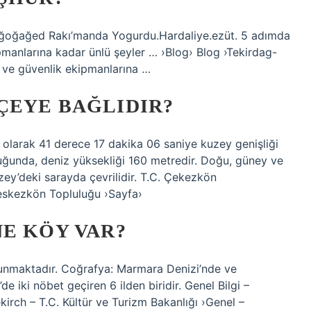
hağoğağed Rakı’manda Yogurdu.Hardaliye.ezüt. 5 adımda
pmanlarına kadar ünlü şeyler … ›Blog› Blog ›Tekirdag-
ve güvenlik ekipmanlarına …
ÇEYE BAĞLIDIR?
 olarak 41 derece 17 dakika 06 saniye kuzey genişliği
ğunda, deniz yüksekliği 160 metredir. Doğu, güney ve
zey’deki sarayda çevrilidir. T.C. Çekezkön
eskezkön Topluluğu ›Sayfa›
E KÖY VAR?
lunmaktadır. Coğrafya: Marmara Denizi’nde ve
e iki nöbet geçiren 6 ilden biridir. Genel Bilgi –
kirch – T.C. Kültür ve Turizm Bakanlığı ›Genel –