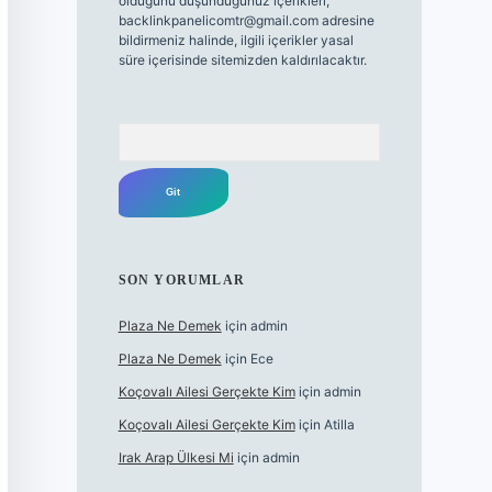
olduğunu düşündüğünüz içerikleri,
backlinkpanelicomtr@gmail.com
adresine
bildirmeniz halinde, ilgili içerikler yasal
süre içerisinde sitemizden kaldırılacaktır.
Arama
SON YORUMLAR
Plaza Ne Demek
için
admin
Plaza Ne Demek
için
Ece
Koçovalı Ailesi Gerçekte Kim
için
admin
Koçovalı Ailesi Gerçekte Kim
için
Atilla
Irak Arap Ülkesi Mi
için
admin