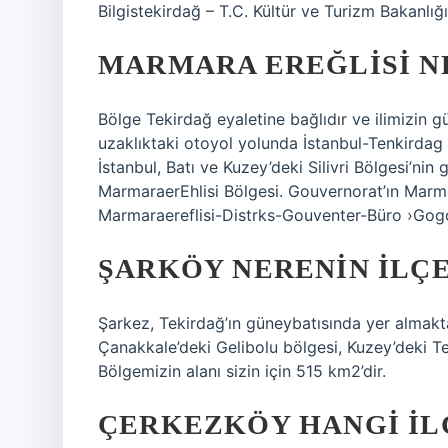
Bilgistekirdağ – T.C. Kültür ve Turizm Bakanlığı
MARMARA EREĞLISI NE
Bölge Tekirdağ eyaletine bağlıdır ve ilimizin 
uzaklıktaki otoyol yolunda İstanbul-Tenkirdag 
İstanbul, Batı ve Kuzey’deki Silivri Bölgesi’nin 
MarmaraerEhlisi Bölgesi. Gouvernorat’ın Marma
Marmaraereflisi-Distrks-Gouventer-Büro ›Gog
ŞARKÖY NERENIN ILÇE
Şarkez, Tekirdağ’ın güneybatısında yer almak
Çanakkale’deki Gelibolu bölgesi, Kuzey’deki Te
Bölgemizin alanı sizin için 515 km2’dir.
ÇERKEZKÖY HANGI IL