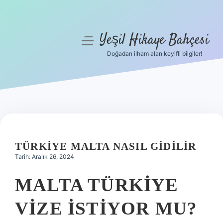
Yeşil Hikaye Bahçesi
menüyü
aç
Doğadan ilham alan keyifli bilgiler!
Anasayfa
Gizlilik Politikası
Yasal Uyarı
Hakkımızda
TÜRKIYE MALTA NASIL GIDILIR
Tarih: Aralık 26, 2024
MALTA TÜRKIYE
VIZE ISTIYOR MU?