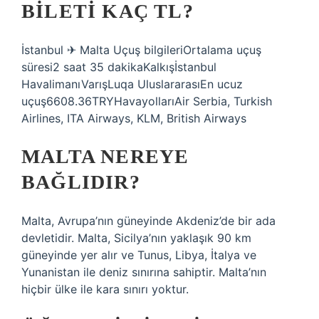
BILETI KAÇ TL?
İstanbul ✈ Malta Uçuş bilgileriOrtalama uçuş
süresi2 saat 35 dakikaKalkışİstanbul
HavalimanıVarışLuqa UluslararasıEn ucuz
uçuş6608.36TRYHavayollarıAir Serbia, Turkish
Airlines, ITA Airways, KLM, British Airways
MALTA NEREYE
BAĞLIDIR?
Malta, Avrupa’nın güneyinde Akdeniz’de bir ada
devletidir. Malta, Sicilya’nın yaklaşık 90 km
güneyinde yer alır ve Tunus, Libya, İtalya ve
Yunanistan ile deniz sınırına sahiptir. Malta’nın
hiçbir ülke ile kara sınırı yoktur.