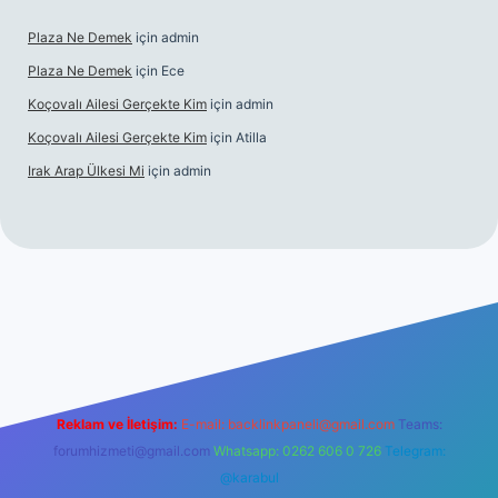
Plaza Ne Demek
için
admin
Plaza Ne Demek
için
Ece
Koçovalı Ailesi Gerçekte Kim
için
admin
Koçovalı Ailesi Gerçekte Kim
için
Atilla
Irak Arap Ülkesi Mi
için
admin
iriş
ilbet giriş
betexper
Reklam ve İletişim:
E-mail:
backlinkpaneli@gmail.com
Teams:
forumhizmeti@gmail.com
Whatsapp: 0262 606 0 726
Telegram:
@karabul