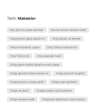
Tarih:
Makaleler
Kaç bin km araba alınmaz
Revna isminin anlamı nedir
Viraj alırken gaza basılır mı
Viraj atmak ne demek
Viraj ne hareketi yapar
Viraj Türkçe kökenli mi
Viraj Türkçe mi
Viraj yapmak nedir
Viraja giren araba hangi kuvveti yapar
Viraja girerken frene basılır mı
Viraja kaç km ile girilir
Viraja kaçıncı vitesle girilir
Viraja nasıl girilmeli
Viraja ne denir
Virajda araba nasıl kullanılır
Virajın anlamı nedir
Virajlarda direksiyon nasıl tutulur