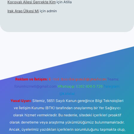
Koçovalı Ailesi Gerçekte Kim
için
Atilla
Irak Arap Ülkesi Mi
için
admin
il giriş
ilbet giriş
betexper
Reklam ve İletişim:
E-mail:
backlinkpaneli@gmail.com
Teams:
forumhizmeti@gmail.com
Whatsapp: 0262 606 0 726
Telegram:
@karabul
Yasal Uyarı:
Sitemiz, 5651 Sayılı Kanun gereğince Bilgi Teknolojileri
ve İletişim Kurumu (BTK) tarafından onaylanmış bir Yer Sağlayıcı
olarak hizmet vermektedir. Bu nedenle, sitedeki içerikleri proaktif
olarak denetleme veya araştırma yükümlülüğümüz bulunmamaktadır.
Ancak, üyelerimiz yazdıkları içeriklerin sorumluluğunu taşımakta olup,