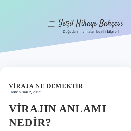
Yeşil Hikaye Bahçesi
menüyü
aç
Doğadan ilham alan keyifli bilgiler!
Anasayfa
Gizlilik Politikası
Yasal Uyarı
Hakkımızda
VIRAJA NE DEMEKTIR
Tarih: Nisan 2, 2025
VIRAJIN ANLAMI
NEDIR?