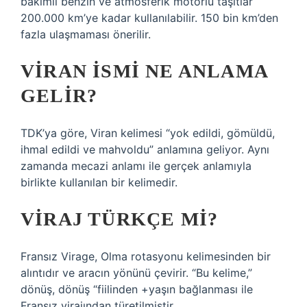
bakımlı benzin ve atmosferik motorlu taşıtlar
200.000 km’ye kadar kullanılabilir. 150 bin km’den
fazla ulaşmaması önerilir.
VIRAN ISMI NE ANLAMA
GELIR?
TDK’ya göre, Viran kelimesi “yok edildi, gömüldü,
ihmal edildi ve mahvoldu” anlamına geliyor. Aynı
zamanda mecazi anlamı ile gerçek anlamıyla
birlikte kullanılan bir kelimedir.
VIRAJ TÜRKÇE MI?
Fransız Virage, Olma rotasyonu kelimesinden bir
alıntıdır ve aracın yönünü çevirir. “Bu kelime,”
dönüş, dönüş “fiilinden +yaşın bağlanması ile
Fransız virajından türetilmiştir.