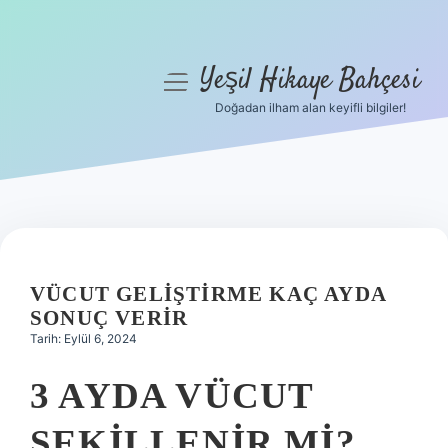
Yeşil Hikaye Bahçesi
menüyü
aç
Doğadan ilham alan keyifli bilgiler!
Anasayfa
Gizlilik Politikası
Yasal Uyarı
Hakkımızda
VÜCUT GELIŞTIRME KAÇ AYDA
SONUÇ VERIR
Tarih: Eylül 6, 2024
3 AYDA VÜCUT
ŞEKILLENIR MI?