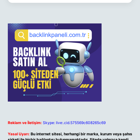
Reklam ve İletişim:
Skype: live:.cid.575569c608265c69
Yasal Uyarı:
Bu internet sitesi, herhangi bir marka, kurum veya şahıs
şirketi ile hiçbir bağlantısı bulunmamaktadır. Sitede yalnızca kendi