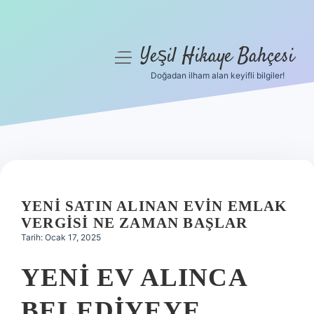
Yeşil Hikaye Bahçesi
menüyü
aç
Doğadan ilham alan keyifli bilgiler!
Anasayfa
Gizlilik Politikası
Yasal Uyarı
Hakkımızda
YENI SATIN ALINAN EVIN EMLAK
VERGISI NE ZAMAN BAŞLAR
Tarih: Ocak 17, 2025
YENI EV ALINCA
BELEDIYEYE