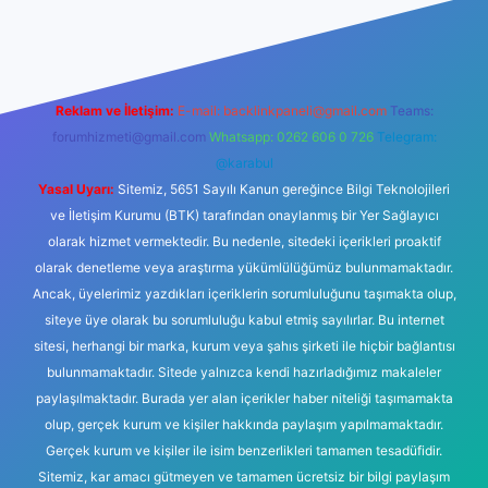
iş
ilbet giriş
betexper
Reklam ve İletişim:
E-mail:
backlinkpaneli@gmail.com
Teams:
forumhizmeti@gmail.com
Whatsapp: 0262 606 0 726
Telegram:
@karabul
Yasal Uyarı:
Sitemiz, 5651 Sayılı Kanun gereğince Bilgi Teknolojileri
ve İletişim Kurumu (BTK) tarafından onaylanmış bir Yer Sağlayıcı
olarak hizmet vermektedir. Bu nedenle, sitedeki içerikleri proaktif
olarak denetleme veya araştırma yükümlülüğümüz bulunmamaktadır.
Ancak, üyelerimiz yazdıkları içeriklerin sorumluluğunu taşımakta olup,
siteye üye olarak bu sorumluluğu kabul etmiş sayılırlar. Bu internet
sitesi, herhangi bir marka, kurum veya şahıs şirketi ile hiçbir bağlantısı
bulunmamaktadır. Sitede yalnızca kendi hazırladığımız makaleler
paylaşılmaktadır. Burada yer alan içerikler haber niteliği taşımamakta
olup, gerçek kurum ve kişiler hakkında paylaşım yapılmamaktadır.
Gerçek kurum ve kişiler ile isim benzerlikleri tamamen tesadüfidir.
Sitemiz, kar amacı gütmeyen ve tamamen ücretsiz bir bilgi paylaşım