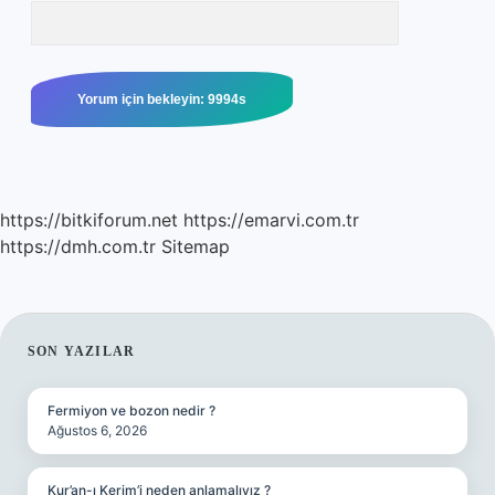
https://bitkiforum.net
https://emarvi.com.tr
https://dmh.com.tr
Sitemap
SIDEBAR
SON YAZILAR
Fermiyon ve bozon nedir ?
Ağustos 6, 2026
Kur’an-ı Kerim’i neden anlamalıyız ?