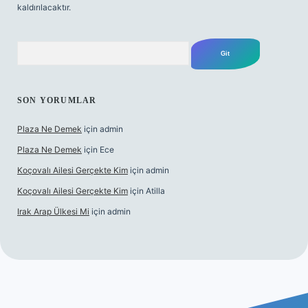
kaldırılacaktır.
Arama
SON YORUMLAR
Plaza Ne Demek
için
admin
Plaza Ne Demek
için
Ece
Koçovalı Ailesi Gerçekte Kim
için
admin
Koçovalı Ailesi Gerçekte Kim
için
Atilla
Irak Arap Ülkesi Mi
için
admin
riş
ilbet giriş
betexper