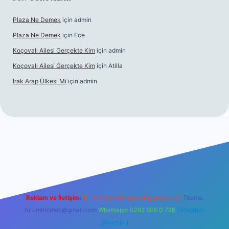
Plaza Ne Demek
için
admin
Plaza Ne Demek
için
Ece
Koçovalı Ailesi Gerçekte Kim
için
admin
Koçovalı Ailesi Gerçekte Kim
için
Atilla
Irak Arap Ülkesi Mi
için
admin
l giriş
ilbet giriş
betexper
Reklam ve İletişim:
E-mail:
backlinkpaneli@gmail.com
Teams:
forumhizmeti@gmail.com
Whatsapp: 0262 606 0 726
Telegram:
@karabul