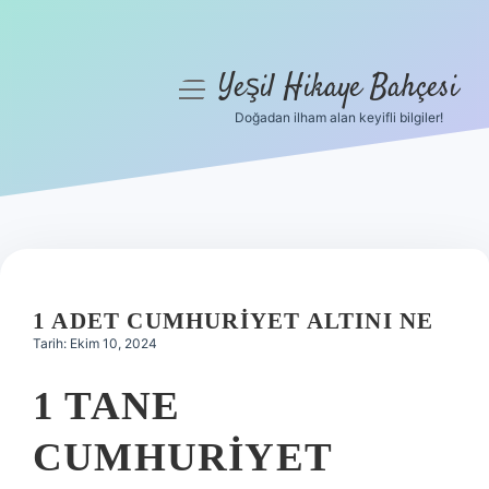
Yeşil Hikaye Bahçesi
menüyü
aç
Doğadan ilham alan keyifli bilgiler!
Anasayfa
Gizlilik Politikası
Yasal Uyarı
Hakkımızda
1 ADET CUMHURIYET ALTINI NE
Tarih: Ekim 10, 2024
1 TANE
CUMHURIYET