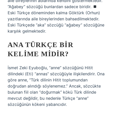
aile bireylerinin adlarında kendini göstermektedir.
“Ağabey” sözcüğü bunlardan sadece biridir.
Eski Türkçe döneminden kalma Göktürk (Orhun)
yazıtlarında aile bireylerinden bahsedilmektedir.
Eski Türkçede “aka” sözcüğü “ağabey” sözcüğüne
karşılık gelmektedir.
ANA TÜRKÇE BIR
KELIME MIDIR?
İsmet Zeki Eyuboğlu, “anne” sözcüğünü Hitit
dilindeki (Eti) “annas” sözcüğüyle ilişkilendirir. Ona
göre anne, “Türk dilinin Hitit toplumundan
doğrudan alındığı söylenemez.” Ancak, sözcükte
bulunan fiil olan “doğurmak” kökü Türk dilinde
mevcut değildir, bu nedenle Türkçe “anne”
sözcüğünün kökeni yabancıdır.