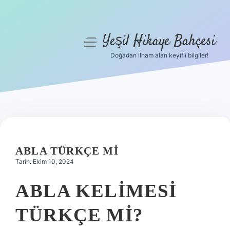
Yeşil Hikaye Bahçesi
menüyü
aç
Doğadan ilham alan keyifli bilgiler!
Anasayfa
Gizlilik Politikası
Yasal Uyarı
Hakkımızda
ABLA TÜRKÇE MI
Tarih: Ekim 10, 2024
ABLA KELIMESI
TÜRKÇE MI?