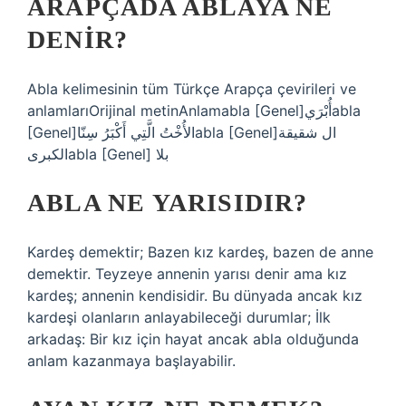
ARAPÇADA ABLAYA NE
DENIR?
Abla kelimesinin tüm Türkçe Arapça çevirileri ve
anlamlarıOrijinal metinAnlamabla [Genel]أُبْرَيabla
[Genel]الأُخْتُ الَّتِي أَكْبَرُ سِنّاabla [Genel]ال شقيقة
الكبرىabla [Genel] بلا
ABLA NE YARISIDIR?
Kardeş demektir; Bazen kız kardeş, bazen de anne
demektir. Teyzeye annenin yarısı denir ama kız
kardeş; annenin kendisidir. Bu dünyada ancak kız
kardeşi olanların anlayabileceği durumlar; İlk
arkadaş: Bir kız için hayat ancak abla olduğunda
anlam kazanmaya başlayabilir.