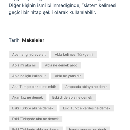
Diğer kişinin ismi bilinmediğinde, “sister” kelimesi
geçici bir hitap şekli olarak kullanılabilir.
Tarih:
Makaleler
Aba hangi yöreye ait
Abla kelimesi Türkçe mi
Abla mı aba mı
Abla ne demek argo
Abla ne için kullanılır
Abla ne yarısıdır
Ana Türkçe bir kelime midir
Arapçada ablaya ne denir
Ayan kız ne demek
Eski dilde abla ne demek
Eski Türkçe abi ne demek
Eski Türkçe kardeş ne demek
Eski Türkçede aba ne demek
Eski Türklerde abla ne demek
İranda anneye ne denir