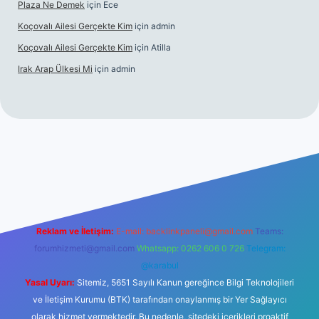
Plaza Ne Demek
için
Ece
Koçovalı Ailesi Gerçekte Kim
için
admin
Koçovalı Ailesi Gerçekte Kim
için
Atilla
Irak Arap Ülkesi Mi
için
admin
giriş
ilbet giriş
betexper
Reklam ve İletişim:
E-mail:
backlinkpaneli@gmail.com
Teams:
forumhizmeti@gmail.com
Whatsapp: 0262 606 0 726
Telegram:
@karabul
Yasal Uyarı:
Sitemiz, 5651 Sayılı Kanun gereğince Bilgi Teknolojileri
ve İletişim Kurumu (BTK) tarafından onaylanmış bir Yer Sağlayıcı
olarak hizmet vermektedir. Bu nedenle, sitedeki içerikleri proaktif