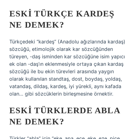
ESKI TÜRKÇE KARDEŞ
NE DEMEK?
Türkçedeki “kardeş” (Anadolu ağızlarında kardaş)
sözcüğü, etimolojik olarak kar sözcüğünden
türeyen, -daş isminden kar sözcüğüne isim yapıcı
ek olan -daş’ın eklenmesiyle ortaya çıkan kardaş
sözcüğü ile bu ekin türevleri arasında yaygın
olarak kullanılan standtaş, dost, boydaş, yoldaş,
vatandaş, dildaş, kardeş, iyi yürekli, aynı kafada
olan… gibi sözcüklerin birleşmesine örnektir.
ESKI TÜRKLERDE ABLA
NE DEMEK?
Türkler “abla” için “eke, apa, eçe, eke, eze, piçe,