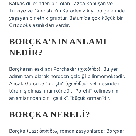
Kafkas dillerinden biri olan Lazca konuşan ve
Türkiye ve Gürcistan’ın Karadeniz kıyı bölgelerinde
yaşayan bir etnik gruptur. Batum’da çok küçük bir
Ortodoks azınlıkları vardır.
BORÇKA’NIN ANLAMI
NEDIR?
Borçka’nın eski adı Porçha’dır (ფორჩხა). Bu yer
adının tam olarak nereden geldiği bilinmemektedir.
Ancak Gürcüce “porçhi” (ფორჩხი) kelimesinden
türemiş olması mümkündür. “Porchi” kelimesinin
anlamlarından biri “çalılık”, “küçük orman”dır.
BORÇKA NERELI?
Borçka (Laz: ბორჩხა, romanizasyonlarda: Borçxa;