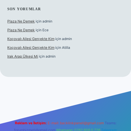
SON YORUMLAR
Plaza Ne Demek
için
admin
Plaza Ne Demek
için
Ece
Koçovalı Ailesi Gerçekte Kim
için
admin
Koçovalı Ailesi Gerçekte Kim
için
Atilla
Irak Arap Ülkesi Mi
için
admin
giriş
ilbet giriş
betexper
Reklam ve İletişim:
E-mail:
backlinkpaneli@gmail.com
Teams:
forumhizmeti@gmail.com
Whatsapp: 0262 606 0 726
Telegram: