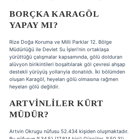
BORÇKA KARAGÖL
YAPAY MI?
Rize Doğa Koruma ve Milli Parklar 12. Bölge
Müdürlüğü ile Devlet Su İşleri’nin ortaklaşa
yürüttüğü çalışmalar kapsamında, gölü dolduran
alüvyon birikintileri boşaltılarak göl çevresi ahşap
destekli yürüyüş yollarıyla donatıldı. İki bölümden
oluşan Karagöl, heyelan gölü olmasına rağmen
heyelan gölü değildir.
ARTVINLILER KÜRT
MÜDÜR?
Artvin Okrugu nüfusu 52.434 kişiden oluşmaktadır.
Bu nüfusun %34,5’i (17.814 kişi) Gürcüler, %50,3’ü