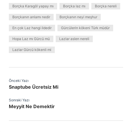
Borçka Karagöl yapay mı
Borçka laz mı
Borçka nereli
Borçkanın anlamı nedir
Borçkanın neyi meşhur
En çok Laz hangi ildedir
Gürcülerin kökeni Türk müdür
Hopa Laz mı Gürcü mü
Lazlar aslen nereli
Lazlar Gürcü kökenli mi
Önceki Yazı
Snaptube Ücretsiz Mi
Sonraki Yazı
Meyyit Ne Demektir