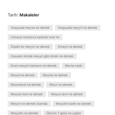
Tarih:
Makaleler
Arapçada meysa ne demek
Arapçada meyyit ne demek
Cenaze namazını kadınlar kılar mı
Dipdiri bir meyyit ne demek
Emayit ne demek
Gassalın elinde meyyit gibi olmak ne demek
İkisin meyyit namazın ne demek
Mevta nedir
Meyid ne demek
Meyite ne demek
Meymanat ne demek
Meyri ne demek
Meyser ismi ne demek
Meyus tavır ne demek
Meyyit ne demek islamda
Meyyite kadın ne demek
Meyyitin ne demek
Ölünün 7 günü ne yapılır