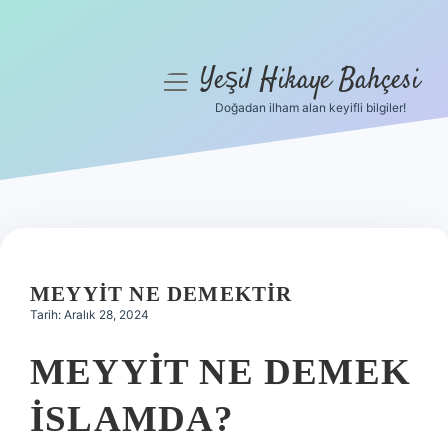
Yeşil Hikaye Bahçesi
menüyü
aç
Doğadan ilham alan keyifli bilgiler!
Anasayfa
Gizlilik Politikası
Yasal Uyarı
Hakkımızda
MEYYIT NE DEMEKTIR
Tarih: Aralık 28, 2024
MEYYIT NE DEMEK
ISLAMDA?