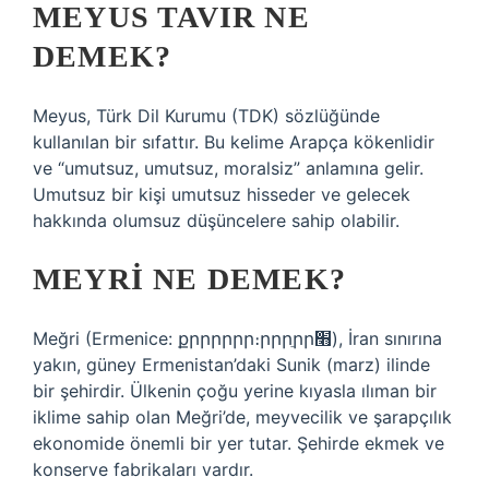
MEYUS TAVIR NE
DEMEK?
Meyus, Türk Dil Kurumu (TDK) sözlüğünde
kullanılan bir sıfattır. Bu kelime Arapça kökenlidir
ve “umutsuz, umutsuz, moralsiz” anlamına gelir.
Umutsuz bir kişi umutsuz hisseder ve gelecek
hakkında olumsuz düşüncelere sahip olabilir.
MEYRI NE DEMEK?
Meğri (Ermenice: քրրրրրր։րրրֵրր׫), İran sınırına
yakın, güney Ermenistan’daki Sunik (marz) ilinde
bir şehirdir. Ülkenin çoğu yerine kıyasla ılıman bir
iklime sahip olan Meğri’de, meyvecilik ve şarapçılık
ekonomide önemli bir yer tutar. Şehirde ekmek ve
konserve fabrikaları vardır.