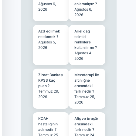
Ağustos 6,
anlamalıyız ?
2026
Ağustos 6,
2026
Azd edilmek
Ariel dağ
ne demek ?
esintisi
Ağustos 5,
renklilere
2026
kullanılır mı ?
Ağustos 4,
2026
Ziraat Bankası
Mezoterapi ile
KPSS kaç
altın iğne
puan ?
arasındaki
Temmuz 29,
fark nedir ?
2026
Temmuz 25,
2026
KOAH
Afiş ve broşür
hastalığının
arasındaki
adı nedir ?
fark nedir ?
Temmuz 25,
Temmuz 24,