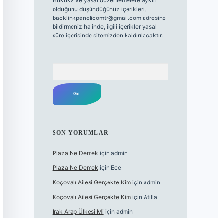
Hukuka ve yasal düzenlemelere aykırı
olduğunu düşündüğünüz içerikleri,
backlinkpanelicomtr@gmail.com
adresine
bildirmeniz halinde, ilgili içerikler yasal
süre içerisinde sitemizden kaldırılacaktır.
Arama
SON YORUMLAR
Plaza Ne Demek
için
admin
Plaza Ne Demek
için
Ece
Koçovalı Ailesi Gerçekte Kim
için
admin
Koçovalı Ailesi Gerçekte Kim
için
Atilla
Irak Arap Ülkesi Mi
için
admin