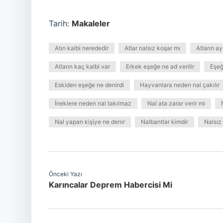
Tarih:
Makaleler
Atın kalbi nerededir
Atlar nalsız koşar mı
Atların ay
Atların kaç kalbi var
Erkek eşeğe ne ad verilir
Eşeğ
Eskiden eşeğe ne denirdi
Hayvanlara neden nal çakılır
İneklere neden nal takılmaz
Nal ata zarar verir mi
Nal yapan kişiye ne denir
Nalbantlar kimdir
Nalsız 
Önceki Yazı
Karıncalar Deprem Habercisi Mi