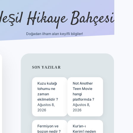
Yeşil Hikaye Bahçesi
Doğadan ilham alan keyifli bilgiler!
ilbet güncel giriş adresi
ilbet mobil gir
SIDEBAR
SON YAZILAR
Kuzu kulağı
Not Another
tohumu ne
Teen Movie
zaman
hangi
ekilmelidir ?
platformda ?
Ağustos 8,
Ağustos 8,
2026
2026
Fermiyon ve
Kur’an-ı
bozon nedir ?
Kerim’i neden