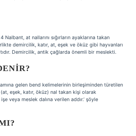
 Nalbant, at nallarını sığırların ayaklarına takan
likte demircilik, katır, at, eşek ve öküz gibi hayvanları
dır. Demircilik, antik çağlarda önemli bir meslekti.
DENIR?
lamına gelen bend kelimelerinin birleşiminden türetilen
at, eşek, katır, öküz) nal takan kişi olarak
işe veya meslek dalına verilen addır.’ şöyle
MI?