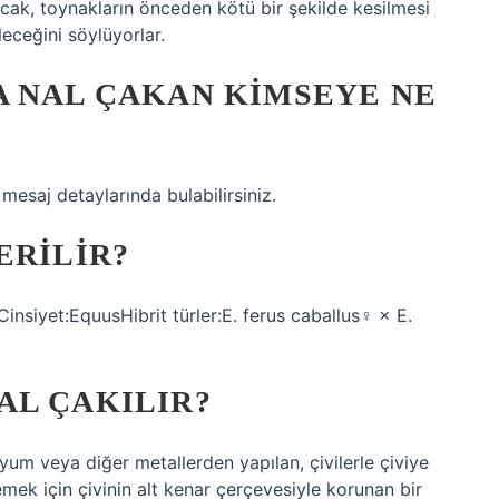
cak, toynakların önceden kötü bir şekilde kesilmesi
ceğini söylüyorlar.
A NAL ÇAKAN KIMSEYE NE
ı mesaj detaylarında bulabilirsiniz.
ERILIR?
insiyet:EquusHibrit türler:E. ferus caballus♀ × E.
AL ÇAKILIR?
nyum veya diğer metallerden yapılan, çivilerle çiviye
emek için çivinin alt kenar çerçevesiyle korunan bir