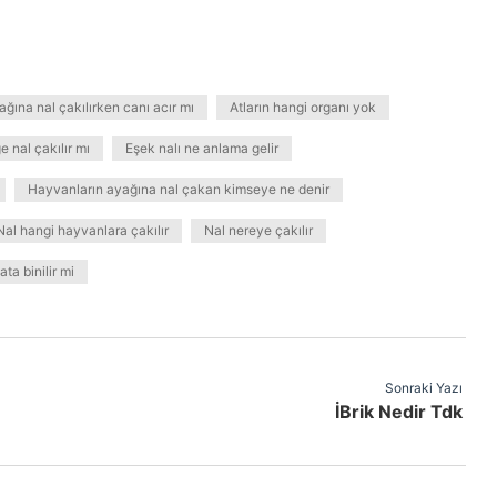
ağına nal çakılırken canı acır mı
Atların hangi organı yok
e nal çakılır mı
Eşek nalı ne anlama gelir
Hayvanların ayağına nal çakan kimseye ne denir
Nal hangi hayvanlara çakılır
Nal nereye çakılır
ata binilir mi
Sonraki Yazı
İBrik Nedir Tdk