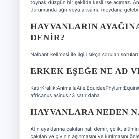
toynak düzgün bir şekilde kesilirse acımaz. An
durumunda ağrı veya aksama meydana gelebile
HAYVANLARIN AYAĞIN
DENIR?
Nalbant kelimesi ile ilgili sıkça sorulan sorular
ERKEK EŞEĞE NE AD V
KatırKrallık:AnimaliaAile:EquidaePhylum:EquiniC
africanus asinus♂3 satır daha
HAYVANLARA NEDEN N
Atın ayaklarına çakılan nal; demir, çelik, alümi
çakılan ve çivinin aşınmasını ve kırılmasını önl