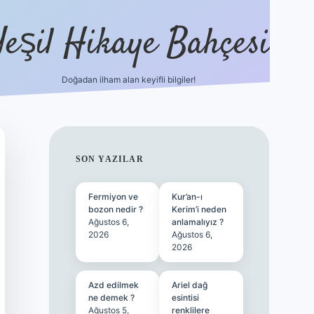
Yeşil Hikaye Bahçesi
Doğadan ilham alan keyifli bilgiler!
ilbet güncel giriş adresi
ilbet mobil gir
SIDEBAR
SON YAZILAR
Fermiyon ve
Kur’an-ı
bozon nedir ?
Kerim’i neden
Ağustos 6,
anlamalıyız ?
2026
Ağustos 6,
2026
Azd edilmek
Ariel dağ
ne demek ?
esintisi
Ağustos 5,
renklilere