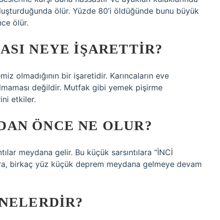
oluşturduğunda ölür. Yüzde 80’i öldüğünde bunu büyük
nce ölür.
SI NEYE IŞARETTIR?
iz olmadığının bir işaretidir. Karıncaların eve
lmaması değildir. Mutfak gibi yemek pişirme
ni etkiler.
AN ÖNCE NE OLUR?
lar meydana gelir. Bu küçük sarsıntılara “İNCİ
ra, birkaç yüz küçük deprem meydana gelmeye devam
 NELERDIR?