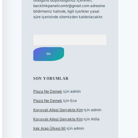
olduğunu düşündüğünüz içerikleri,
backlinkpanelicomtr@gmail.com
adresine
bildirmeniz halinde, ilgili içerikler yasal
süre içerisinde sitemizden kaldırılacaktır.
Arama
SON YORUMLAR
Plaza Ne Demek
için
admin
Plaza Ne Demek
için
Ece
Koçovalı Ailesi Gerçekte Kim
için
admin
Koçovalı Ailesi Gerçekte Kim
için
Atilla
Irak Arap Ülkesi Mi
için
admin