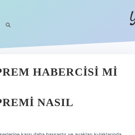
REM HABERCISI MI
REMI NASIL
seslerine karşı daha hassastır ve ayakları kulaklarında