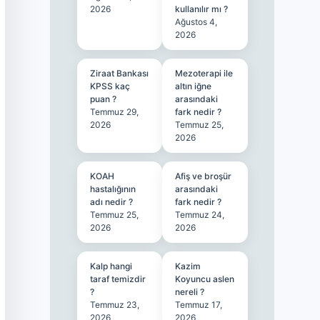
2026
kullanılır mı ?
Ağustos 4,
2026
Ziraat Bankası
Mezoterapi ile
KPSS kaç
altın iğne
puan ?
arasındaki
Temmuz 29,
fark nedir ?
2026
Temmuz 25,
2026
KOAH
Afiş ve broşür
hastalığının
arasındaki
adı nedir ?
fark nedir ?
Temmuz 25,
Temmuz 24,
2026
2026
Kalp hangi
Kazim
taraf temizdir
Koyuncu aslen
?
nereli ?
Temmuz 23,
Temmuz 17,
2026
2026