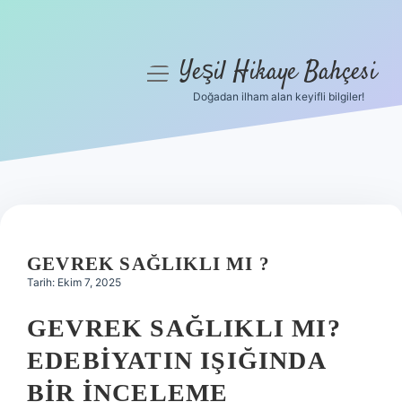
Yeşil Hikaye Bahçesi
menüyü
aç
Doğadan ilham alan keyifli bilgiler!
Anasayfa
Gizlilik Politikası
Yasal Uyarı
Hakkımızda
GEVREK SAĞLIKLI MI ?
Tarih: Ekim 7, 2025
GEVREK SAĞLIKLI MI?
EDEBIYATIN IŞIĞINDA
BIR İNCELEME