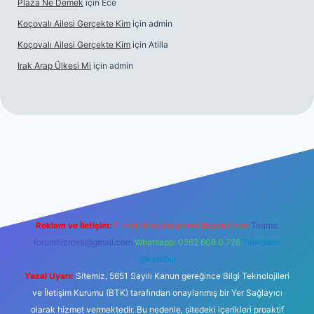
Plaza Ne Demek
için
Ece
Koçovalı Ailesi Gerçekte Kim
için
admin
Koçovalı Ailesi Gerçekte Kim
için
Atilla
Irak Arap Ülkesi Mi
için
admin
riş
ilbet giriş
betexper
Reklam ve İletişim:
E-mail:
backlinkpaneli@gmail.com
Teams:
forumhizmeti@gmail.com
Whatsapp: 0262 606 0 726
Telegram:
@karabul
Yasal Uyarı:
Sitemiz, 5651 Sayılı Kanun gereğince Bilgi Teknolojileri
ve İletişim Kurumu (BTK) tarafından onaylanmış bir Yer Sağlayıcı
olarak hizmet vermektedir. Bu nedenle, sitedeki içerikleri proaktif