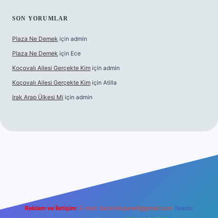
SON YORUMLAR
Plaza Ne Demek
için
admin
Plaza Ne Demek
için
Ece
Koçovalı Ailesi Gerçekte Kim
için
admin
Koçovalı Ailesi Gerçekte Kim
için
Atilla
Irak Arap Ülkesi Mi
için
admin
ş
ilbet giriş
betexper
Reklam ve İletişim:
E-mail:
backlinkpaneli@gmail.com
Teams: