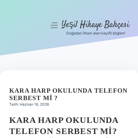
Yeşil Hikaye Bahçesi
menüyü
aç
Doğadan ilham alan keyifli bilgiler!
Anasayfa
Gizlilik Politikası
Yasal Uyarı
Hakkımızda
KARA HARP OKULUNDA TELEFON
SERBEST MI ?
Tarih: Haziran 16, 2026
KARA HARP OKULUNDA
TELEFON SERBEST MI?